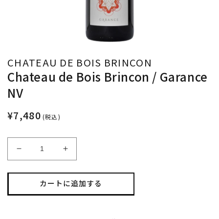
CHATEAU DE BOIS BRINCON
Chateau de Bois Brincon / Garance
NV
¥7,480
(税込)
Chateau
Chateau
de
de
Bois
Bois
Brincon
Brincon
カートに追加する
/
/
Garance
Garance
NV
NV