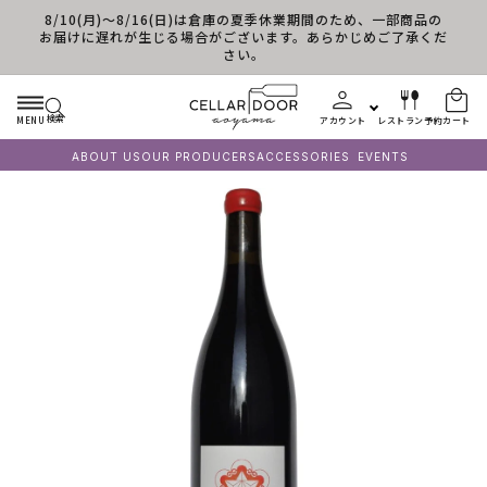
8/10(月)～8/16(日)は倉庫の夏季休業期間のため、一部商品の
コンテンツに進む
お届けに遅れが生じる場合がございます。あらかじめご了承くだ
さい。
検索
MENU
アカウント
レストラン予約
カート
ABOUT US
OUR PRODUCERS
ACCESSORIES
EVENTS