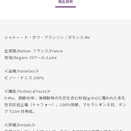
商品
説明
の
の
数
数
量
量
を
を
減
増
シャトー・ド・ボワ・ブランソン / ガランス NV
ら
や
す
す
生産国/Nation: フランス/France
地域/Region: ロワール/Loire
≪品種/Varieties≫
ピノー・ドニス 100%
≪醸造/Technical Facts≫
0.4ha、樹齢80年、海綿動物の化石を含む砂岩(grès)に覆われた多孔
性石灰岩土壌（トゥフォー）。100％除梗、マセラシオン８日、タン
クで10ヶ月熟成。
≪詳細/Details≫