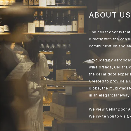
ABOUT US
The cellar door is th
directly with the cons
communication and en
Produced by Jeroboam
wine brands, Cellar Do
the cellar door experi
Created to provide a u
globe, the multi-face
in an elegant laneway 
We view Cellar Door A
We invite you to visit,