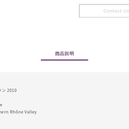
Jacques
Jacqu
Perrin
Perrin
Contact U
2010
2010
の
の
数
数
量
量
を
を
減
増
商品
説明
ら
や
す
す
 2010
e
rn Rhône Valley