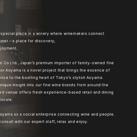
at special place in a winery where winemakers connect
umer – a place for discovery,
joyment.
 Co Ltd., Japan’s premium importer of family-owned fine
or Aoyama is a novel project that brings the essence of
ence to the bustling heart of Tokyo’s stylish Aoyama.
nique insight into our fine wine brands from around the
ted venue offers fresh experience-based retail and dining
locale.
oyama as a social enterprise connecting wine and people.
 consult with our expert staff, relax and enjoy.