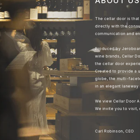
ABOUT US
The cellar door is th
directly with the cons
communication and en
Produced by Jeroboam
wine brands, Cellar Do
the cellar door experi
Created to provide a u
globe, the multi-face
in an elegant laneway 
We view Cellar Door A
We invite you to visit,
Carl Robinson, CEO