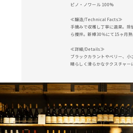
ピノ・ノワール 100%
≪醸造/Technical Facts≫
手摘みで収穫し丁寧に選果。除
ら攪拌。新樽30％にて15ヶ月
≪詳細/Details≫
ブラックカラントやベリー、小
晴らしく滑らかなテクスチャー