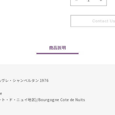
Domaine
Domai
Taupenot-
Taupen
Merme
Merme
/
/
Contact U
Gevrey
Gevre
Chambertin
Chambe
1976
1976
の
の
数
数
商品
説明
量
量
を
を
減
増
ら
や
す
す
ュヴレ・シャンベルタン 1976
e
・ド・ニュイ地区)/Bourgogne Cote de Nuits