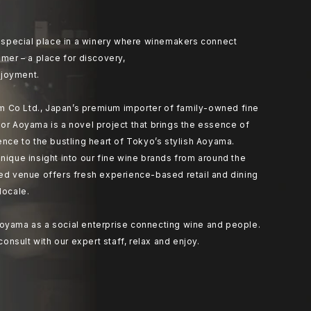
at special place in a winery where winemakers connect
umer – a place for discovery,
joyment.
 Co Ltd., Japan’s premium importer of family-owned fine
or Aoyama is a novel project that brings the essence of
ence to the bustling heart of Tokyo’s stylish Aoyama.
nique insight into our fine wine brands from around the
ted venue offers fresh experience-based retail and dining
locale.
oyama as a social enterprise connecting wine and people.
 consult with our expert staff, relax and enjoy.