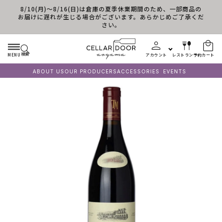
8/10(月)～8/16(日)は倉庫の夏季休業期間のため、一部商品の
コンテンツに進む
お届けに遅れが生じる場合がございます。あらかじめご了承くだ
さい。
検索
MENU
アカウント
レストラン予約
カート
ABOUT US
OUR PRODUCERS
ACCESSORIES
EVENTS