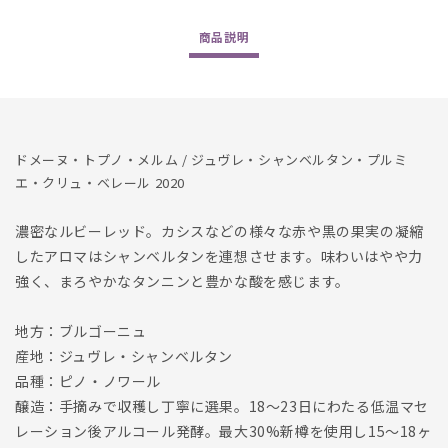
Chambertin
Chambertin
1er
1er
商品
説明
Cru
Cru
Bel
Bel
Air
Air
2020
2020
の
の
数
数
ドメーヌ・トプノ・メルム / ジュヴレ・シャンベルタン・プルミ
量
量
エ・クリュ・ベレール 2020
を
を
減
増
濃密なルビーレッド。カシスなどの様々な赤や黒の果実の凝縮
ら
や
したアロマはシャンベルタンを連想させます。味わいはやや力
す
す
強く、まろやかなタンニンと豊かな酸を感じます。
地方：ブルゴーニュ
産地：ジュヴレ・シャンベルタン
品種：ピノ・ノワール
醸造：手摘みで収穫し丁寧に選果。18～23日にわたる低温マセ
レーション後アルコール発酵。最大30%新樽を使用し15～18ヶ