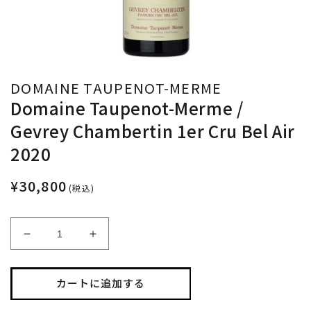
DOMAINE TAUPENOT-MERME
Domaine Taupenot-Merme /
Gevrey Chambertin 1er Cru Bel Air
2020
¥30,800
(税込)
Domaine
Domaine
Taupenot-
Taupenot-
Merme
Merme
/
/
カートに追加する
Gevrey
Gevrey