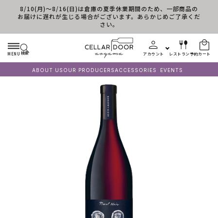
8/10(月)～8/16(日)は倉庫の夏季休業期間のため、一部商品の
コンテンツに進む
お届けに遅れが生じる場合がございます。あらかじめご了承くだ
さい。
検索
MENU
アカウント
レストラン予約
カート
ABOUT US
OUR PRODUCERS
ACCESSORIES
EVENTS