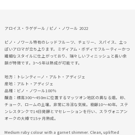
量
量
を
を
減
増
ら
や
アロイス・ラゲデール / ピノ・ノワール 2022
す
す
ピノ・ノワール特有のレッドフルーツ、チェリー、スパイス、土っ
ぽいアロマが立ち上ります。ミディアム・ボディでフルーティーかつ
繊細なスタイルに仕上がっており、瑞々しいフィニッシュと長い余
韻が特徴です。3～5年は熟成が可能です。
地方：トレンティーノ・アルト・アディジェ
産地：アルト・アディジェ
品種：ピノ・ノワール100％
醸造：標高300～450mに位置するマッツオン地区の異なる畑。砂、
チョーク、ロームの土壌。非常に冷涼な気候。樹齢10～40年。ステ
ンレスタンクで14日発酵とマセレーションを行い、スラヴォニアン
オークの大樽で15ヶ月熟成。
Medium ruby colour with a garnet shimmer. Clean, uplifted