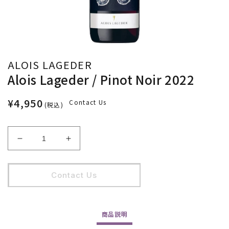
ALOIS LAGEDER
Alois Lageder / Pinot Noir 2022
¥4,950
Contact Us
(税込)
Alois
Alois
Lageder
Lageder
/
/
Pinot
Pinot
Contact Us
Noir
Noir
2022
2022
の
の
商品
説明
数
数