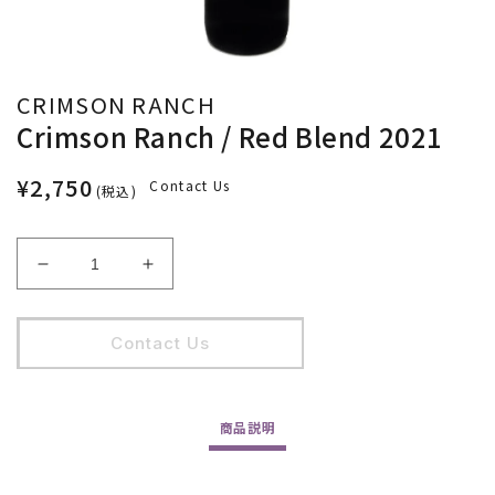
CRIMSON RANCH
Crimson Ranch / Red Blend 2021
¥2,750
Contact Us
(税込)
Crimson
Crimson
Ranch
Ranch
/
/
Red
Red
Contact Us
Blend
Blend
2021
2021
の
の
商品
説明
数
数
量
量
を
を