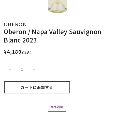
OBERON
Oberon / Napa Valley Sauvignon
Blanc 2023
¥4,180
(税込)
Oberon
Oberon
/
/
Napa
Napa
Valley
Valley
カートに追加する
Sauvignon
Sauvignon
Blanc
Blanc
2023
2023
商品
説明
の
の