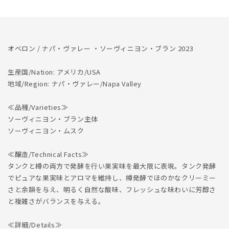
数
数
量
量
を
を
減
増
オベロン / ナパ・ヴァレー ・ソーヴィニヨン・ブラン 2023
ら
や
す
す
生産国/Nation: アメリカ/USA
地域/Region: ナパ・ヴァレー/Napa Valley
≪品種/Varieties≫
ソーヴィニヨン・ブラン主体
ソーヴィニヨン・ムスク
≪醸造/Technical Facts≫
タンクと樽の両方で発酵を行い果実味を最大限に表現。タンク発酵
でピュアな果実味とアロマを維持し、樽発酵でほのかなクリーミー
さと余韻を与え、明るく自然な酸味、フレッシュな味わいに芳醇さ
と複雑さがバランスを与える。
≪詳細/Details≫