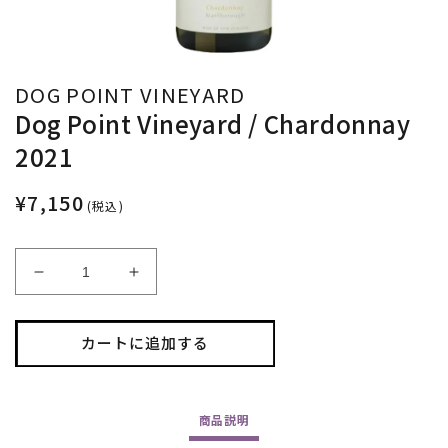
DOG POINT VINEYARD
Dog Point Vineyard / Chardonnay
2021
¥7,150
(税込)
Dog
Dog
Point
Point
Vineyard
Vineyard
/
/
カートに追加する
Chardonnay
Chardonnay
2021
2021
の
の
商品
説明
数
数