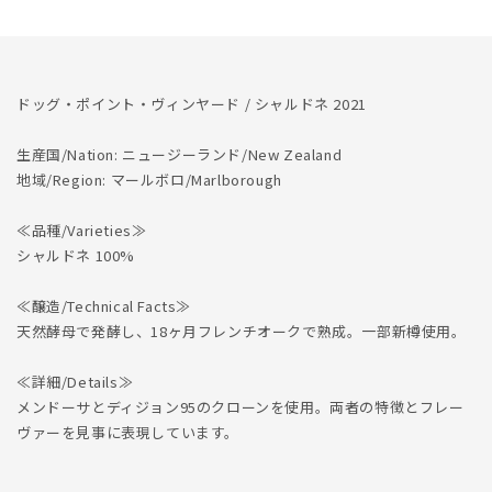
量
量
を
を
減
増
ら
や
ドッグ・ポイント・ヴィンヤード / シャルドネ 2021
す
す
生産国/Nation: ニュージーランド/New Zealand
地域/Region: マールボロ/Marlborough
≪品種/Varieties≫
シャルドネ 100%
≪醸造/Technical Facts≫
天然酵母で発酵し、18ヶ月フレンチオークで熟成。一部新樽使用。
≪詳細/Details≫
メンドーサとディジョン95のクローンを使用。両者の特徴とフレー
ヴァーを見事に表現しています。