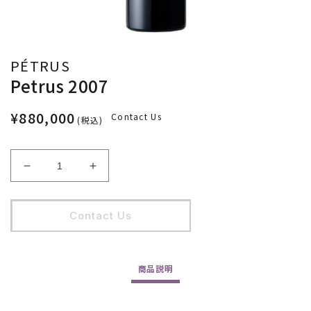
PÉTRUS
Petrus 2007
¥880,000
Contact Us
(税込)
Petrus
Petrus
2007
2007
の
の
Contact Us
数
数
量
量
を
を
減
増
商品
説明
ら
や
す
す