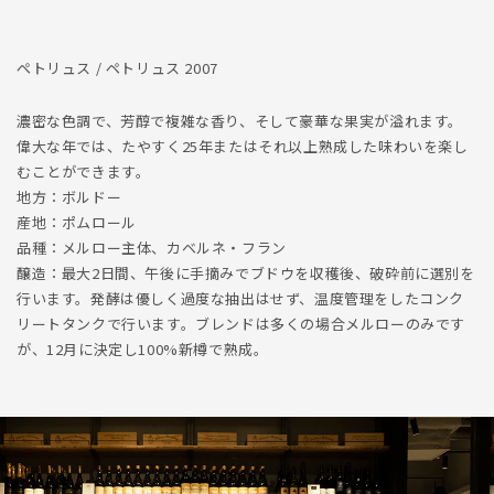
ペトリュス / ペトリュス 2007
濃密な色調で、芳醇で複雑な香り、そして豪華な果実が溢れます。
偉大な年では、たやすく25年またはそれ以上熟成した味わいを楽し
むことができます。
地方：ボルドー
産地：ポムロール
品種：メルロー主体、カベルネ・フラン
醸造：最大2日間、午後に手摘みでブドウを収穫後、破砕前に選別を
行います。発酵は優しく過度な抽出はせず、温度管理をしたコンク
リートタンクで行います。ブレンドは多くの場合メルローのみです
が、12月に決定し100%新樽で熟成。