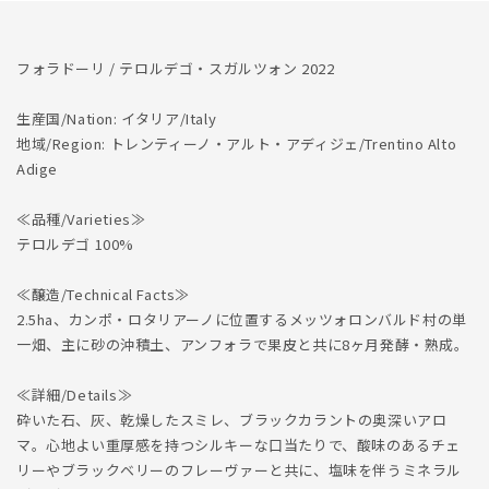
減
増
ら
や
す
す
フォラドーリ / テロルデゴ・スガルツォン 2022
生産国/Nation: イタリア/Italy
地域/Region: トレンティーノ・アルト・アディジェ/Trentino Alto
Adige
≪品種/Varieties≫
テロルデゴ 100%
≪醸造/Technical Facts≫
2.5ha、カンポ・ロタリアーノに位置するメッツォロンバルド村の単
一畑、主に砂の沖積土、アンフォラで果皮と共に8ヶ月発酵・熟成。
≪詳細/Details≫
砕いた石、灰、乾燥したスミレ、ブラックカラントの奥深いアロ
マ。心地よい重厚感を持つシルキーな口当たりで、酸味のあるチェ
リーやブラックベリーのフレーヴァーと共に、塩味を伴うミネラル