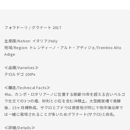
減
増
ら
や
す
す
フォラドーリ / グラナート 2017
生産国/Nation: イタリア/Italy
地域/Region: トレンティーノ・アルト・アディジェ/Trentino Alto
Adige
≪品種/Varieties≫
テロルデゴ 100%
≪醸造/Technical Facts≫
4ha、カンポ・ロタリアーノに位置する樹齢70年を超える古いぺルゴ
ラ仕立ての3つの畑、砂利と小石を含む沖積土。大型開放槽で発酵
後、15ヶ月樽熟成。ザクロとブドウは原産地が同じで地中海沿岸で
は一緒に栽培されることが多いためグラナート(ザクロ)と命名。
≪詳細/Details≫