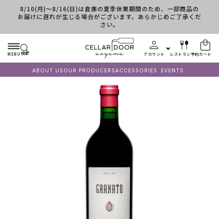
8/10(月)～8/16(日)は倉庫の夏季休業期間のため、一部商品の
コンテンツに進む
お届けに遅れが生じる場合がございます。あらかじめご了承くだ
さい。
検索
MENU
アカウント
レストラン予約
カート
ABOUT US
OUR PRODUCERS
ACCESSORIES
EVENTS