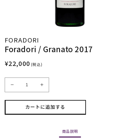
FORADORI
Foradori / Granato 2017
¥22,000
(税込)
Foradori
Foradori
/
/
Granato
Granato
2017
2017
カートに追加する
の
の
数
数
量
量
商品
説明
を
を