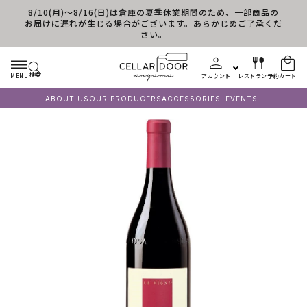
8/10(月)～8/16(日)は倉庫の夏季休業期間のため、一部商品の
コンテンツに進む
お届けに遅れが生じる場合がございます。あらかじめご了承くだ
さい。
検索
MENU
アカウント
レストラン予約
カート
ABOUT US
OUR PRODUCERS
ACCESSORIES
EVENTS