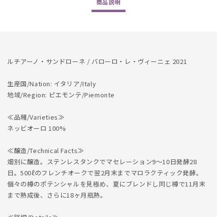
商品
説明
の
の
数
数
量
量
を
を
減
増
ルチアーノ・サンドローネ / バローロ・レ・ヴィーニェ 2021
ら
や
す
す
生産国/Nation: イタリア/Italy
地域/Region: ピエモンテ/Piemonte
≪品種/Varieties≫
ネッビオーロ 100%
≪醸造/Technical Facts≫
畑別に醸造。ステンレスタンクでマセレーション9～10日発酵28
日。500ℓのフレンチオークで翌2月末までマロラクティック発酵。
個々の樽のポテンシャルを見極め、夏にブレンドし同じ樽で11月末
まで熟成後、さらに18ヶ月瓶熟。