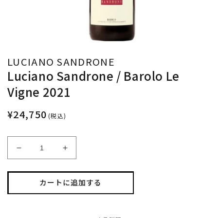
LUCIANO SANDRONE
Luciano Sandrone / Barolo Le
Vigne 2021
¥24,750
(税込)
Luciano
Luciano
Sandrone
Sandrone
/
/
Barolo
Barolo
カートに追加する
Le
Le
Vigne
Vigne
2021
2021