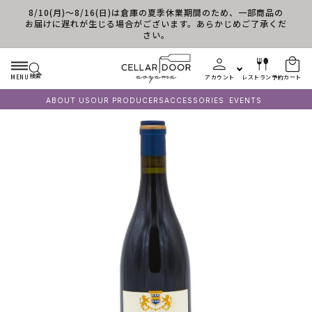
8/10(月)～8/16(日)は倉庫の夏季休業期間のため、一部商品の
コンテンツに進む
お届けに遅れが生じる場合がございます。あらかじめご了承くだ
さい。
検索
MENU
アカウント
レストラン予約
カート
ABOUT US
OUR PRODUCERS
ACCESSORIES
EVENTS