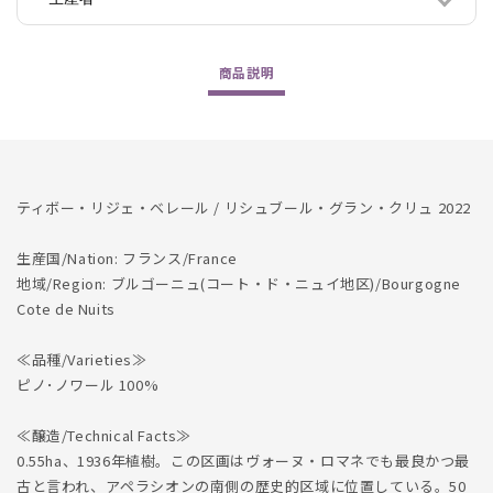
2022
2022
の
の
数
数
商品
説明
量
量
を
を
減
増
ら
や
す
す
ティボー・リジェ・ベレール / リシュブール・グラン・クリュ 2022
生産国/Nation: フランス/France
地域/Region: ブルゴーニュ(コート・ド・ニュイ地区)/Bourgogne
Cote de Nuits
≪品種/Varieties≫
ピノ･ノワール 100%
≪醸造/Technical Facts≫
0.55ha、1936年植樹。この区画はヴォーヌ・ロマネでも最良かつ最
古と言われ、アペラシオンの南側の歴史的区域に位置している。50