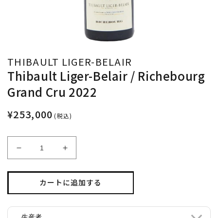
THIBAULT LIGER-BELAIR
Thibault Liger-Belair / Richebourg
Grand Cru 2022
¥253,000
(税込)
Thibault
Thibault
Liger-
Liger-
Belair
Belair
/
/
カートに追加する
Richebourg
Richebourg
Grand
Grand
Cru
Cru
生産者