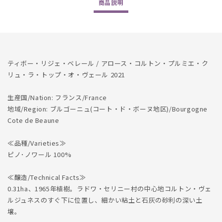
商品
説明
Cru
Cru
La
La
Toppe
Toppe
Au
Au
Vert
Vert
2021
2021
ティボー・リジェ・ベレール / アロース・コルトン・プルミエ・ク
の
の
リュ・ラ・トップ・オ・ヴェール 2021
数
数
量
量
生産国/Nation: フランス/France
を
を
地域/Region: ブルゴーニュ(コート・ド・ボーヌ地区)/Bourgogne
減
増
Cote de Beaune
ら
や
す
す
≪品種/Varieties≫
ピノ･ノワール 100%
≪醸造/Technical Facts≫
0.31ha、1965年植樹。ラドワ・セリニー村の中心地コルトン・ヴェ
ルジュネスのすぐ下に位置し、細かい粘土と石灰の砂利の深い土
壌。