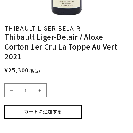
THIBAULT LIGER-BELAIR
Thibault Liger-Belair / Aloxe
Corton 1er Cru La Toppe Au Vert
2021
¥25,300
(税込)
Thibault
Thibault
Liger-
Liger-
Belair
Belair
/
/
カートに追加する
Aloxe
Aloxe
Corton
Corton
1er
1er