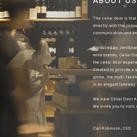
ABOUT US
The cellar door is th
directly with the cons
communication and en
Produced by Jeroboam
wine brands, Cellar Do
the cellar door experi
Created to provide a u
globe, the multi-face
in an elegant laneway 
We view Cellar Door A
We invite you to visit,
Carl Robinson, CEO