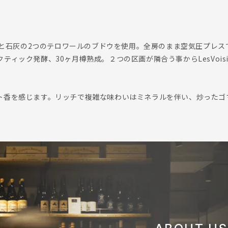
ールと石灰の2つのテロワールのブドウを使用。全房のまま空気圧プレスで
ィック発酵、30ヶ月樽熟成。２つの区画が隣合う事からLesVois
ト香を感じます。リッチで複雑な味わいはミネラルを伴い、炒ったゴ