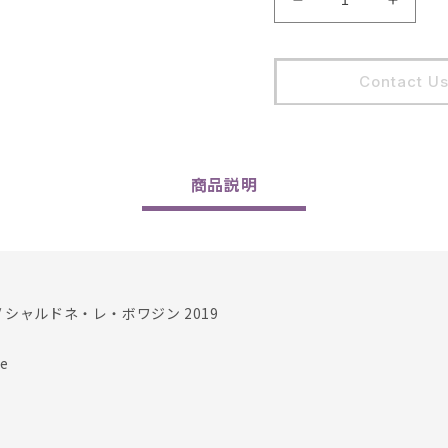
Domaine
Domai
de
de
la
la
Touraize
Tourai
Contact U
/
/
Chardonnay
Chard
Les
Les
Voisines
Voisin
2019
2019
商品
説明
の
の
数
数
量
量
を
を
減
増
 シャルドネ・レ・ボワジン 2019
ら
や
す
す
e