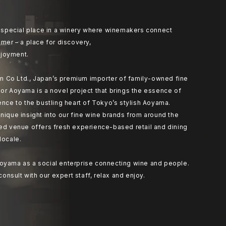
at special place in a winery where winemakers connect
umer – a place for discovery,
joyment.
 Co Ltd., Japan’s premium importer of family-owned fine
or Aoyama is a novel project that brings the essence of
ence to the bustling heart of Tokyo’s stylish Aoyama.
nique insight into our fine wine brands from around the
ted venue offers fresh experience-based retail and dining
locale.
oyama as a social enterprise connecting wine and people.
 consult with our expert staff, relax and enjoy.