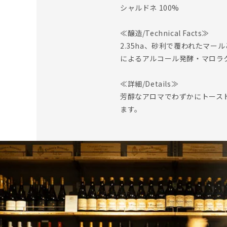
シャルドネ 100%
≪醸造/Technical Facts≫
2.35ha、砂利で覆われたマ
によるアルコール発酵・マロラクテ
≪詳細/Details≫
芳醇なアロマでわずかにトース
ます。