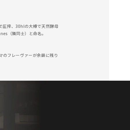
圧搾、30hlの大樽で天然酵母
ines（隣同士）と命名。
マのフレーヴァーが余韻に残り