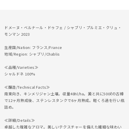
2023
2023
の
の
数
数
量
量
ドメーヌ・ベルナール・ドゥフェ / シャブリ・プルミエ・クリュ・
を
を
モンマン 2023
減
増
ら
や
生産国/Nation: フランス/France
す
す
地域/Region: シャブリ/Chablis
≪品種/Varieties≫
シャルドネ 100%
≪醸造/Technical Facts≫
南東向き、キンメリジャン土壌。収量48hl/ha。澱と共に500ℓの古樽
で12ヶ月熟成後、ステンレスタンクで6ヶ月熟成。軽くろ過を行い瓶
詰め。
≪詳細/Details≫
卓越した複雑なアロマ。美しいテクスチャーを備えた繊細な味わい