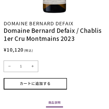
DOMAINE BERNARD DEFAIX
Domaine Bernard Defaix / Chablis
1er Cru Montmains 2023
¥10,120
(税込)
Domaine
Domaine
Bernard
Bernard
Defaix
Defaix
/
/
カートに追加する
Chablis
Chablis
1er
1er
Cru
Cru
商品
説明
Montmains
Montmains