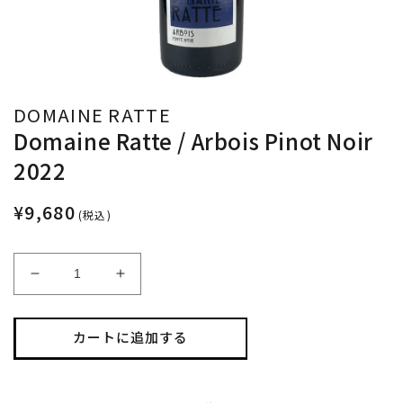
DOMAINE RATTE
Domaine Ratte / Arbois Pinot Noir
2022
¥9,680
(税込)
Domaine
Domaine
Ratte
Ratte
/
/
Arbois
Arbois
カートに追加する
Pinot
Pinot
Noir
Noir
2022
2022