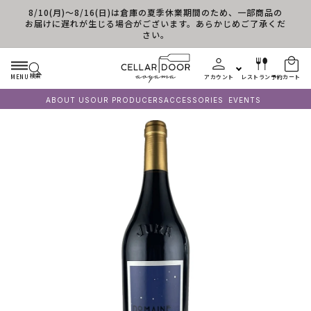
8/10(月)～8/16(日)は倉庫の夏季休業期間のため、一部商品の
コンテンツに進む
お届けに遅れが生じる場合がございます。あらかじめご了承くだ
さい。
検索
MENU
アカウント
レストラン予約
カート
ABOUT US
OUR PRODUCERS
ACCESSORIES
EVENTS