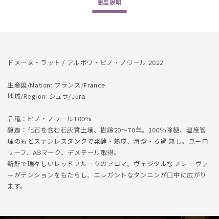
商品
説明
の
の
数
数
量
量
を
を
減
増
ドメーヌ・ラット / アルボワ・ピノ・ノワール 2022
ら
や
す
す
生産国/Nation: フランス/France
地域/Region: ジュラ/Jura
品種：ピノ・ノワール100%
醸造：化石を含む石灰質土壌、樹齢20～70年。100％除梗、温度管
理のもとステンレスタンクで発酵・熟成、清澄・ろ過 無し。ユーロ
リーフ、ABマーク、デメテール取得。
新鮮で瑞々しいレッドフルーツのアロマ。ヴェジタルなフレ ーヴァ
ーがテンションをもたらし、エレガントなタンニンが口中に広がり
ます。