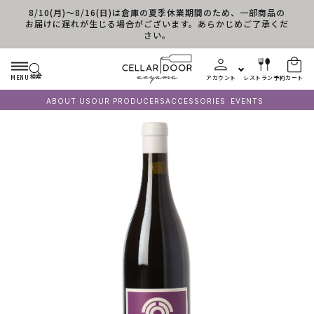
8/10(月)～8/16(日)は倉庫の夏季休業期間のため、一部商品の
コンテンツに進む
お届けに遅れが生じる場合がございます。あらかじめご了承くだ
さい。
検索
MENU
アカウント
レストラン予約
カート
ABOUT US
OUR PRODUCERS
ACCESSORIES
EVENTS