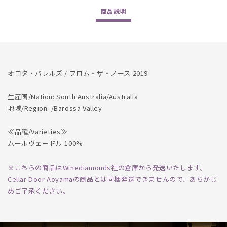
2019
2019
商品
説明
の
の
数
数
量
量
を
を
減
増
オコタ・バレルズ / フロム・ザ・ノース 2019
ら
や
す
す
生産国/Nation: South Australia/Australia
地域/Region: /Barossa Valley
≪品種/Varieties≫
ムールヴェードル 100%
※こちらの商品はWinediamonds社の倉庫から発送いたします。
Cellar Door Aoyamaの商品とは同梱発送できませんので、あらかじ
めご了承ください。