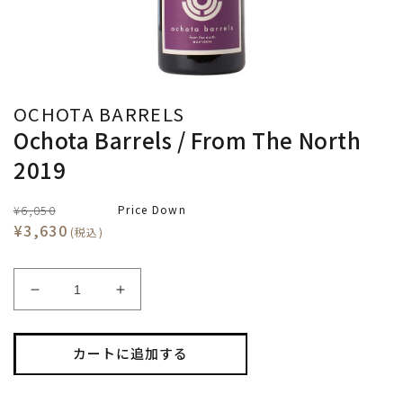
OCHOTA BARRELS
Ochota Barrels / From The North
2019
¥6,050
Price Down
¥3,630
(税込)
Ochota
Ochota
Barrels
Barrels
/
/
From
From
カートに追加する
The
The
North
North