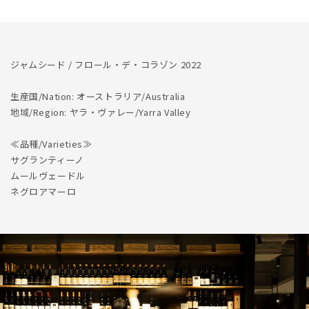
量
量
を
を
減
増
ら
や
ジャムシード / フロール・デ・コラゾン 2022
す
す
生産国/Nation: オーストラリア/Australia
地域/Region: ヤラ・ヴァレー/Yarra Valley
≪品種/Varieties≫
サグランティーノ
ムールヴェードル
ネグロアマーロ