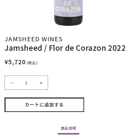
JAMSHEED WINES
Jamsheed / Flor de Corazon 2022
¥5,720
(税込)
Jamsheed
Jamsheed
/
/
Flor
Flor
de
de
カートに追加する
Corazon
Corazon
2022
2022
の
の
商品
説明
数
数