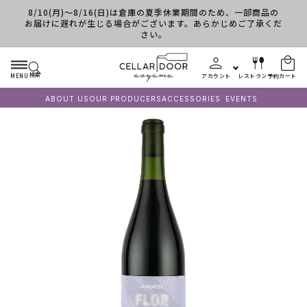
8/10(月)～8/16(日)は倉庫の夏季休業期間のため、一部商品の
コンテンツに進む
お届けに遅れが生じる場合がございます。あらかじめご了承くだ
さい。
検索
MENU
アカウント
レストラン予約
カート
ABOUT US
OUR PRODUCERS
ACCESSORIES
EVENTS