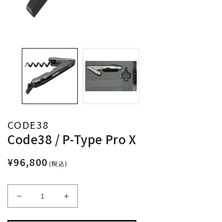
CODE38
Code38 / P-Type Pro X
¥96,800
(税込)
Code38
Code38
/
/
P-
P-