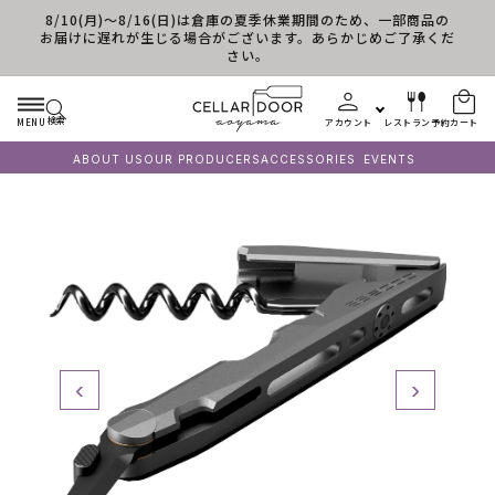
8/10(月)～8/16(日)は倉庫の夏季休業期間のため、一部商品の
コンテンツに進む
お届けに遅れが生じる場合がございます。あらかじめご了承くだ
さい。
検索
MENU
アカウント
レストラン予約
カート
ABOUT US
OUR PRODUCERS
ACCESSORIES
EVENTS
‹
›