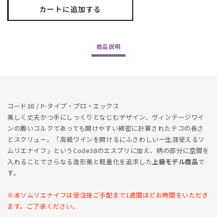
Type
Type
カートに追加する
Pro
Pro
X
X
の
の
商品
説明
数
数
量
量
を
を
減
増
ら
や
コード38 / P-タイプ・プロ・エックス
す
す
美しく丈夫かつ手にしっくりとなじむデザイン、ヴィンテージワイ
ンの脆いコルクであっても開けやすい綿密に計算されたテコの長さ
とスクリュー。
「高級ワインを開けるにふさわしい一生涯使えるソ
ムリエナイフ」というCode38のエスプリに加え、柄の部分に空間を
入れることでさらなる造形美と軽量化を追求した
上級モデル
商品
で
す。
※本ソムリエナイフは受注後ご手配まで1週間ほどお時間をいただき
ます。ご了承ください。