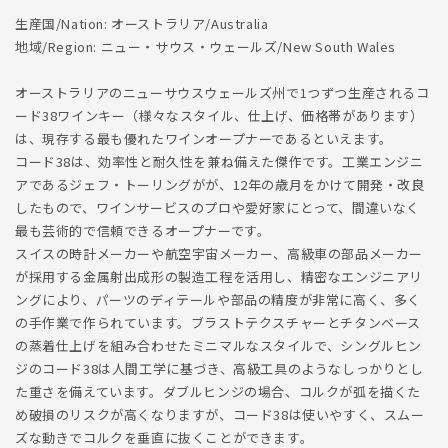
生産国/Nation: オーストラリア/Australia
地域/Region: ニュー・サウス・ウェールズ/New South Wales
オーストラリアのニューサウスウェールズ州で1つずつ生産されるコ
ード38ワインキー（様々なスタイル、仕上げ、価格帯があります）
は、現存する最も優れたワインオープナーであるといえます。
コード38は、効率性と耐久性を兼ね備えた傑作です。工業エンジニ
アであるジェフ・トーリングがが、12年の歳月をかけて開発・改良
したもので、ワインサービスのプロや愛好家にとって、間違いなく
最も芸術的で信頼できるオープナーです。
スイスの時計メーカーや航空宇宙メーカー、高級車の部品メーカー
が採用する金属射出成形の製造工程を活用し、精密なエンジニアリ
ングにより、パーツのディテールや部品の精度が非常に高く、多く
の手作業で作られています。ブラストテクスチャーとチタンベース
の蒸着仕上げを組み合わせたミニマルなスタイルで、シングルヒン
ジのコード38は人間工学に基づき、高級工具のようなしっかりとし
た重さを備えています。ダブルヒンジの場合、コルクが弧を描くた
め破損のリスクが高くなりますが、コード38は使いやすく、スムー
ズな動きでコルクを垂直に抜くことができます。