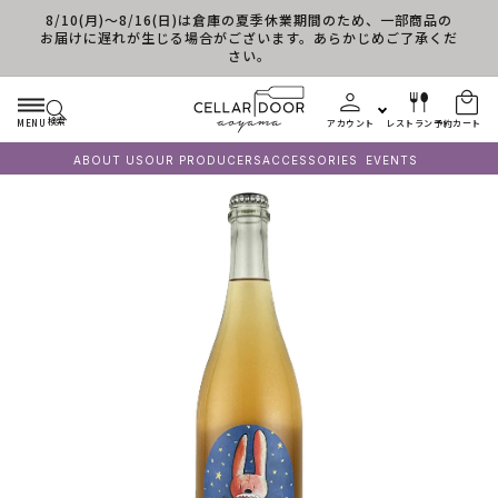
8/10(月)～8/16(日)は倉庫の夏季休業期間のため、一部商品の
コンテンツに進む
お届けに遅れが生じる場合がございます。あらかじめご了承くだ
さい。
検索
MENU
アカウント
レストラン予約
カート
ABOUT US
OUR PRODUCERS
ACCESSORIES
EVENTS