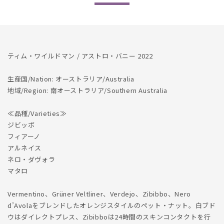
数
数
量
量
を
を
減
増
ら
や
ティム・ワイルドマン / アストロ・バニー 2022
す
す
生産国/Nation: オーストラリア/Australia
地域/Region: 南オーストラリア/Southern Australia
≪品種/Varieties≫
ジビッボ
フィアーノ
アルネイス
ネロ・ダヴォラ
マタロ
Vermentino、Grüner Veltliner、Verdejo、Zibibbo、Nero
d’Avolaをブレンドしたオレンジスタイルのペット・ナット。白ブド
ウはダイレクトプレス、Zibibboは24時間のスキンコンタクトを行