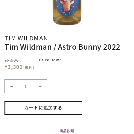
TIM WILDMAN
Tim Wildman / Astro Bunny 2022
¥5,500
Price Down
¥3,300
(税込)
Tim
Tim
Wildman
Wildman
/
/
Astro
Astro
カートに追加する
Bunny
Bunny
2022
2022
の
の
商品
説明