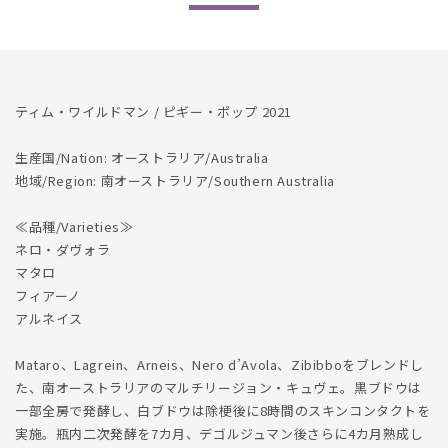
数
数
量
量
を
を
減
増
ら
や
ティム・ワイルドマン / ピギー・ポップ 2021
す
す
生産国/Nation: オーストラリア/Australia
地域/Region: 南オーストラリア/Southern Australia
≪品種/Varieties≫
ネロ・ダヴォラ
マタロ
フィアーノ
アルネイス
Mataro、Lagrein、Arneis、Nero d’Avola、Zibibboをブレンドし
た、南オーストラリアのマルチリージョン・キュヴェ。黒ブドウは
一部全房で発酵し、白ブドウは除梗後に8時間のスキンコンタクトを
実施。瓶内二次発酵を7カ月、デゴルジュマン後さらに4カ月熟成し