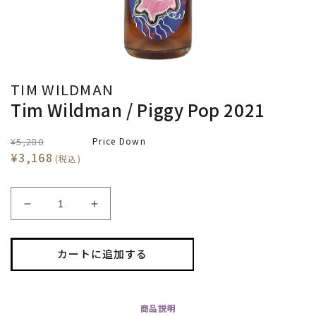
TIM WILDMAN
Tim Wildman / Piggy Pop 2021
¥5,280
Price Down
¥3,168
(税込)
Tim
Tim
Wildman
Wildman
/
/
Piggy
Piggy
カートに追加する
Pop
Pop
2021
2021
の
の
商品
説明