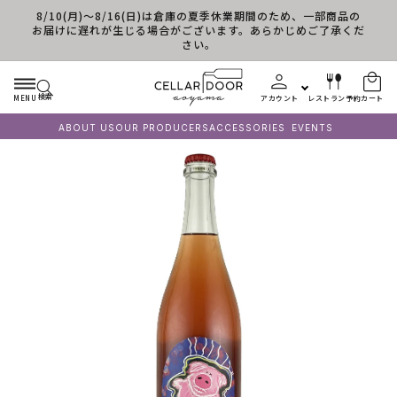
8/10(月)～8/16(日)は倉庫の夏季休業期間のため、一部商品の
コンテンツに進む
お届けに遅れが生じる場合がございます。あらかじめご了承くだ
さい。
検索
MENU
アカウント
レストラン予約
カート
ABOUT US
OUR PRODUCERS
ACCESSORIES
EVENTS