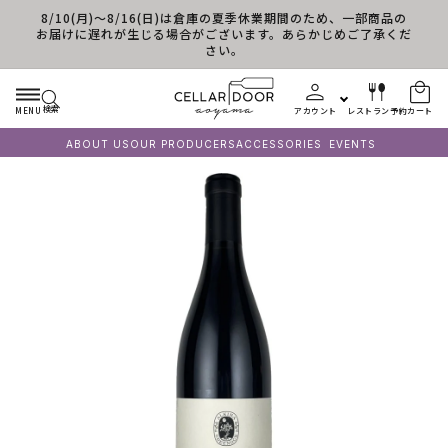
8/10(月)～8/16(日)は倉庫の夏季休業期間のため、一部商品の
コンテンツに進む
お届けに遅れが生じる場合がございます。あらかじめご了承くだ
さい。
検索
MENU
アカウント
レストラン予約
カート
ABOUT US
OUR PRODUCERS
ACCESSORIES
EVENTS