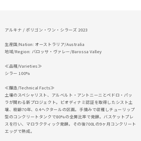
量
量
を
を
減
増
ら
や
アルキナ / ポリゴン・ワン・シラーズ 2023
す
す
生産国/Nation: オーストラリア/Australia
地域/Region: バロッサ・ヴァレー/Barossa Valley
≪品種/Varieties≫
シラー 100%
≪醸造/Technical Facts≫
土壌のスペシャリスト、アルベルト・アントニーニとペドロ・パッ
ラが関わる新プロジェクト。ビオディナミ認証を取得したシスト土
壌、樹齢70年、0.4ヘクタールの区画。手摘みで収穫しチューリップ
型のコンクリートタンクで80%の全房比率で発酵。バスケットプレ
スを行い、マロラクティック発酵。その後700Lの9ヶ月コンクリート
エッグで熟成。