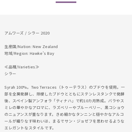
を
を
減
増
ら
や
す
す
アムワーズ / シラー 2020
生産国/Nation: New Zealand
地域/Region: Hawke's Bay
≪品種/Varieties≫
シラー
Syrah 100%。Two Terraces（トゥーテラス）のブドウを使用。一
部を全房発酵し、除梗したブドウとともにステンレスタンクで発酵
後、スペイン製アンフォラ「ティナハ」で約10カ月熟成。バラやス
ミレの華やかなアロマに、ラズベリーやブルーベリー、黒コショウ
のニュアンスが重なります。きめ細かなタンニンと穏やかなアルコ
ールが織りなす味わいは、まるでサン・ジョゼフを思わせるような
エレガントなスタイルです。