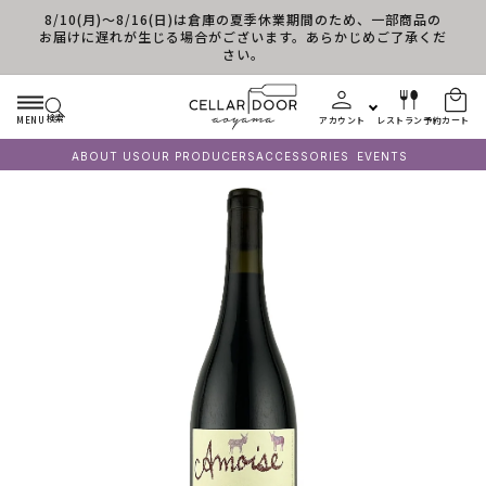
8/10(月)～8/16(日)は倉庫の夏季休業期間のため、一部商品の
コンテンツに進む
お届けに遅れが生じる場合がございます。あらかじめご了承くだ
さい。
検索
MENU
アカウント
レストラン予約
カート
ABOUT US
OUR PRODUCERS
ACCESSORIES
EVENTS