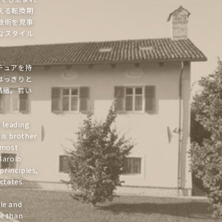
える転換期
技術を見事
なスタイル
チュアを持
はっきりと
精緻。若い
 leading
his brother
 most
Barolo
principles,
ictates.
le and
re than