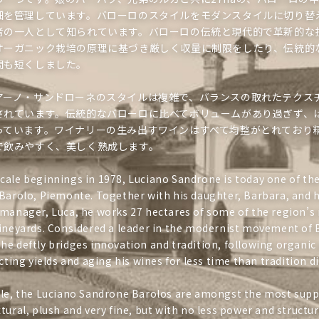
ョ
畑を管理しています。バローロのスタイルをモダンスタイルに切り替
者の一人として知られています。バローロの伝統と現代的で革新的な
ン
オーガニック栽培の原理に基づき厳しく収量に制限をしたり、伝統的
:
間も短くしました。
アーノ・サンドローネのスタイルは複雑で、バランスの取れたテクス
されています。伝統的なバローロに比べてボリュームがあり過ぎず、
っています。ワイナリーの生み出すワインはすべて均整がとれており
で飲みやすく、美しく熟成します。
cale beginnings in 1978, Luciano Sandrone is today one of the
 Barolo, Piemonte. Together with his daughter, Barbara, and 
 manager, Luca, he works 27 hectares of some of the region’s
vineyards. Considered a leader in the modernist movement of 
e deftly bridges innovation and tradition, following organic 
icting yields and aging his wines for less time than tradition d
yle, the Luciano Sandrone Barolos are amongst the most supp
tural, plush and very fine, but with no less power and structu