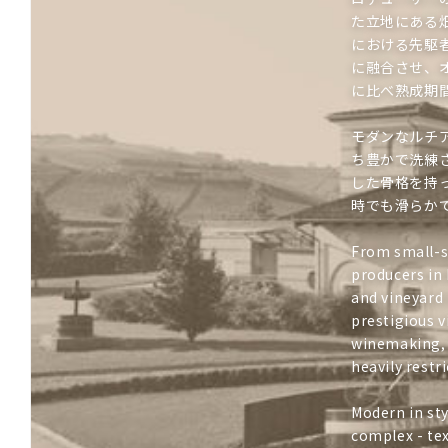
た立地にある
における先駆
に融合させ、
に比べ熟成期
モダンなルチ
ち豊かで洗練
した骨格を持
時でも滑らか
From small-s
producers in
and vineyard
prestigious 
winemaking, h
heavily restr
Modern in st
complex - tex