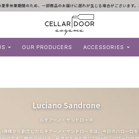
)は倉庫の夏季休業期間のため、一部商品のお届けに遅れが生じる場合がございま
US
OUR PRODUCERS
ACCESSORIES
コ
Luciano Sandrone
レ
ルチアーノ・サンドローネ
ク
小さい規模から創立したルチアーノ・サンドローネは、今日のバローロ
シ
の一つです。娘のバーバラ、兄弟のルカと共に27haの、バローロの