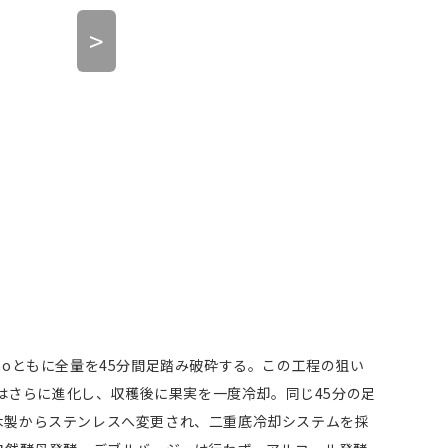
>
足
inoともに全量を45分間足踏み破砕する。この工程の狙い
さらに進化し、収穫後に果実を一度冷却。同じ45分の足
も木製からステンレスへ変更され、二重底冷却システムを採