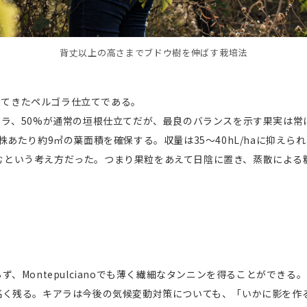
背丈以上の高さまでブドウ樹を伸ばす栽培法
入してきたペルゴラ仕立てである。
50%がペルゴラ、50%が通常の垣根仕立てだが、最良のバランスを示す果
あたり約9㎡の葉面積を確保する。収量は35〜40hL/haに抑え
て進むという考え方だった。つまり果粒をあえて日陰に置き、蒸散によ
Montepulcianoでも薄く繊細なタンニンを得ることができる。
高く残る。キアラは今後の気候変動対策についても、「いかに影を作