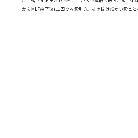
用。落下する果汁も冷却してから発酵槽へ送られる。発酵
からMLF終了後に1回のみ澱引き。その後は細かい澱と