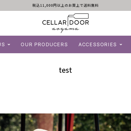
税込11,000円以上のお買上で送料無料
US
OUR PRODUCERS
ACCESSORIES
コ
test
レ
ク
シ
ョ
ン
: