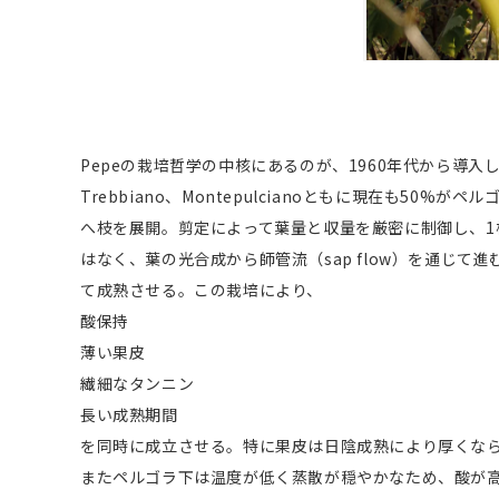
Pepeの栽培哲学の中核にあるのが、1960年代から導
Trebbiano、Montepulcianoともに現在も
へ枝を展開。剪定によって葉量と収量を厳密に制御し、1株
はなく、葉の光合成から師管流（sap flow）を通じ
て成熟させる。この栽培により、
酸保持
薄い果皮
繊細なタンニン
長い成熟期間
を同時に成立させる。特に果皮は日陰成熟により厚くならず、
またペルゴラ下は温度が低く蒸散が穏やかなため、酸が