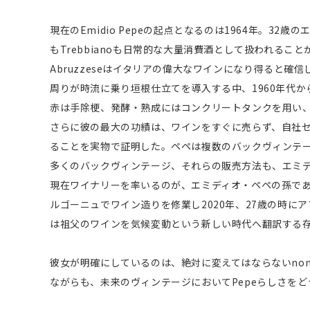
現在のEmidio Pepeの起点となるのは1964年。32歳
もTrebbianoも日常的な大量消費酒として扱われることが
Abruzzeseはイタリアの偉大なワインになり得ると
周りが時流に乗り垣根仕立てを導入する中、1960年代
赤は手除梗、発酵・熟成にはコンクリートタンクを用い、
さらに彼の最大の功績は、ワインをすぐに売らず、自社セ
ることを実物で証明した。ペペは複数のバックヴィンテ
多くのバックヴィンテージ、それらの販売方法も、エミ
現在ワイナリーを率いるのが、エミディオ・ペペの孫で
ルゴーニュでワイン造りを修業し2020年、27歳の時
は祖父のワインを気候変動という新しい時代へ翻訳する
彼女が明確にしているのは、絶対に変えてはならないnon-
ながらも、未来のヴィンテージにおいてPepeらしさをど