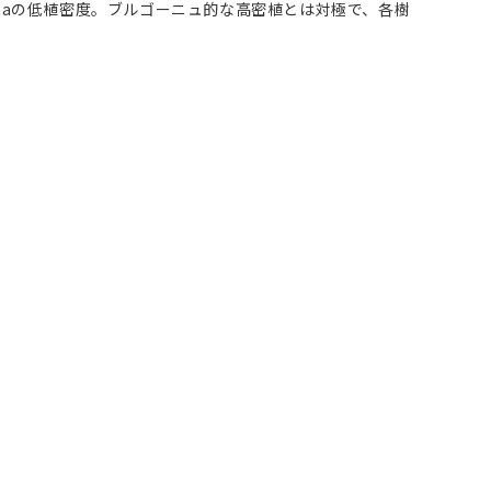
/haの低植密度。ブルゴーニュ的な高密植とは対極で、各樹