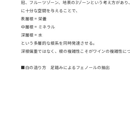
冠、フルーツゾーン、地表の3ゾーンという考え方があり、
に十分な空間を与えることで、
表層根 = 栄養
中層根 = ミネラル
深層根 = 水
という多層的な根系を同時発達させる。
深根偏重ではなく、根の複雑性こそがワインの複雑性に
■白の造り方 足踏みによるフェノールの抽出