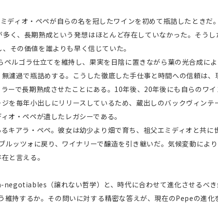
のエミディオ・ペペが自らの名を冠したワインを初めて瓶詰したときだ。当時のア
多く、長期熟成という発想はほとんど存在していなかった。そうした時代に彼は
確信し、その価値を誰よりも早く信じていた。
からペルゴラ仕立てを維持し、果実を日陰に置きながら葉の光合成に
無濾過で瓶詰めする。こうした徹底した手仕事と時間への信頼は、現
ラーで長期熟成させたことにある。10年後、20年後にも自らのワ
ージを毎年小出しにリリースしているため、蔵出しのバックヴィンテ
ディオ・ペペが遺したレガシーである。
あるキアラ・ペペ。彼女は幼少より畑で育ち、祖父エミディオと共に
にアブルッツォに戻り、ワイナリーで醸造を引き継いだ。気候変動によ
存在と言える。
negotiables（譲れない哲学）と、時代に合わせて進化させるべ
う維持するか。その問いに対する精密な答えが、現在のPepeの進化