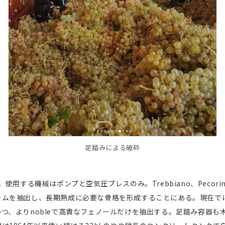
足踏みによる破砕
使用する機械はポンプと空気圧プレスのみ。Trebbiano、Pecor
ムを抽出し、長期熟成に必要な骨格を形成することにある。現在では
つ、よりnobleで高貴なフェノールだけを抽出する。足踏み容器