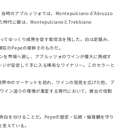
ブルッツォでは、Montepulciano d’Abruzzo
、MontepulcianoとTrebbiano
よってゆっくり成熟を促す栽培法を残した。白は足踏み、
在のPepeの根幹そのものだ。
インを市場へ戻し、アブルッツォのワインが偉大に熟成す
ージが安定して手に入る稀有なワイナリー。このセラーと
世界中のマーケットを訪れ、ワインの知見を広げた他、ブ
りワイン造りの環境が激変する現代において、彼女の役割
き余白を分けることだ。Pepeの歴史・伝統・倫理観を守り
を支えている。