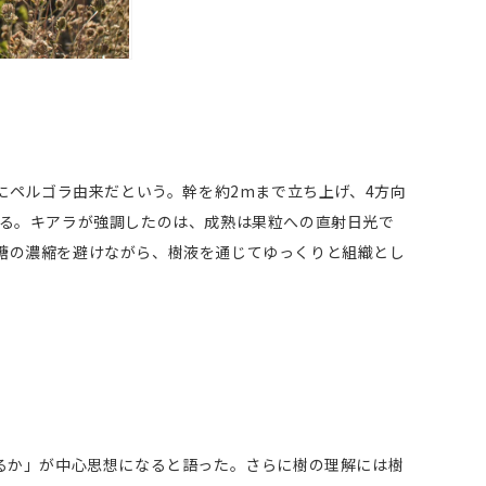
2mほどまで
実は常にペルゴラ由来だという。幹を約2mまで立ち上げ、4方向
られる。キアラが強調したのは、成熟は果粒への直射日光で
る糖の濃縮を避けながら、樹液を通じてゆっくりと組織とし
るか」が中心思想になると語った。さらに樹の理解には樹