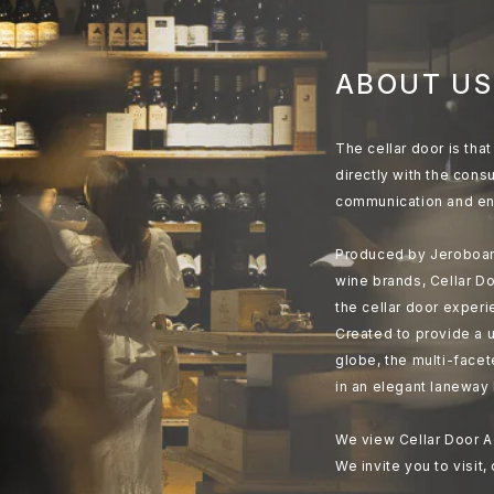
ABOUT US
The cellar door is th
directly with the cons
communication and en
Produced by Jeroboam
wine brands, Cellar Do
the cellar door experi
Created to provide a u
globe, the multi-face
in an elegant laneway 
We view Cellar Door A
We invite you to visit,