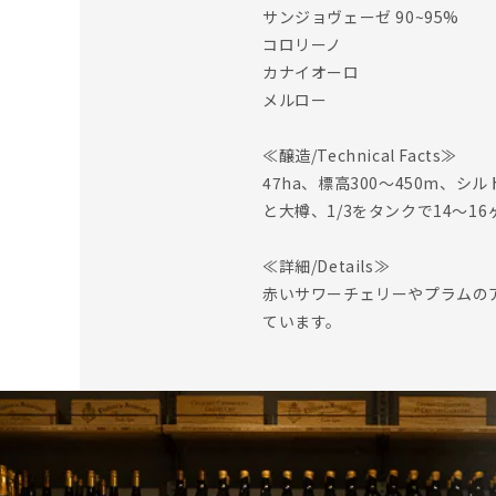
サンジョヴェーゼ 90~95%
コロリーノ
カナイオーロ
メルロー
≪醸造/Technical Facts≫
47ha、標高300～450m、
と大樽、1/3をタンクで14～1
≪詳細/Details≫
赤いサワーチェリーやプラムの
ています。