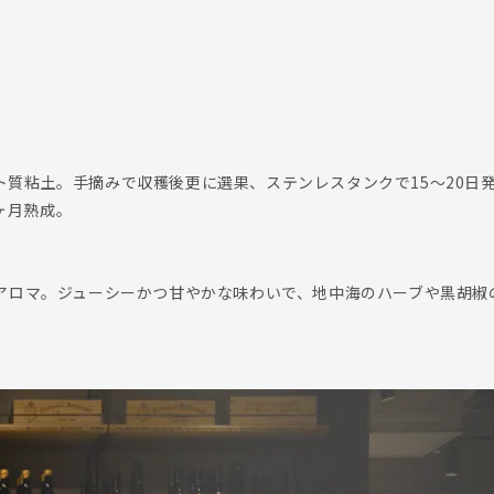
シルト質粘土。手摘みで収穫後更に選果、ステンレスタンクで15～20日
6ヶ月熟成。
アロマ。ジューシーかつ甘やかな味わいで、地中海のハーブや黒胡椒