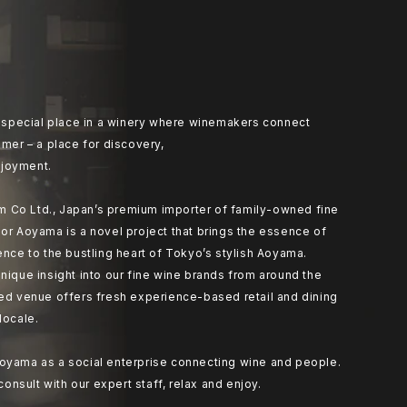
at special place in a winery where winemakers connect
umer – a place for discovery,
joyment.
 Co Ltd., Japan’s premium importer of family-owned fine
or Aoyama is a novel project that brings the essence of
ence to the bustling heart of Tokyo’s stylish Aoyama.
nique insight into our fine wine brands from around the
ted venue offers fresh experience-based retail and dining
locale.
oyama as a social enterprise connecting wine and people.
 consult with our expert staff, relax and enjoy.