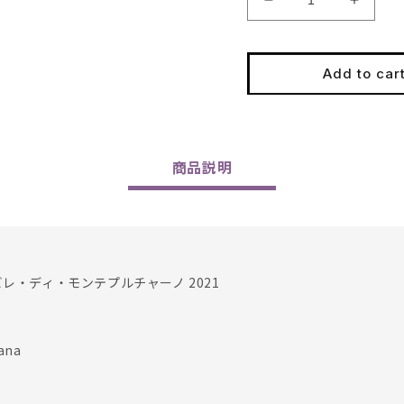
Decrease
Increa
quantity
quantit
for
for
Poliziano
Polizia
Add to car
/
/
Vino
Vino
Nobile
Nobile
di
di
Montepulciano
Montep
商品
説明
2021
2021
ビレ・ディ・モンテプルチャーノ 2021
ana