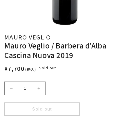
MAURO VEGLIO
Mauro Veglio / Barbera d'Alba
Cascina Nuova 2019
¥7,700
Sold out
(税込)
Decrease
Increase
quantity
quantity
for
for
Mauro
Mauro
Sold out
Veglio
Veglio
/
/
Barbera
Barbera