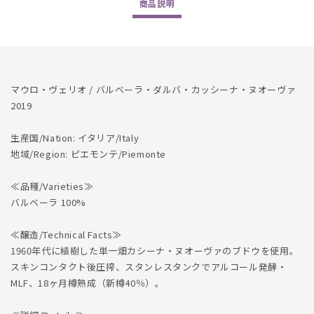
商品
説明
d&#39;Alba
d&#39;Alba
Cascina
Cascina
Nuova
Nuova
2019
2019
マウロ・ヴェリオ / バルベーラ・ダルバ・カッシーナ・ヌオーヴァ
2019
生産国/Nation: イタリア/Italy
地域/Region: ピエモンテ/Piemonte
≪品種/Varieties≫
バルベーラ 100%
≪醸造/Technical Facts≫
1960年代に植樹した単一畑カシーナ・ヌオーヴァのブドウを使用。
スキンコンタクト後圧搾、スタンレスタンクでアルコール発酵・
MLF、18ヶ月樽熟成（新樽40％）。