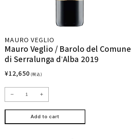
MAURO VEGLIO
Mauro Veglio / Barolo del Comune
di Serralunga dʼAlba 2019
¥12,650
(税込)
Decrease
Increase
quantity
quantity
for
for
Mauro
Mauro
Add to cart
Veglio
Veglio
/
/
Barolo
Barolo