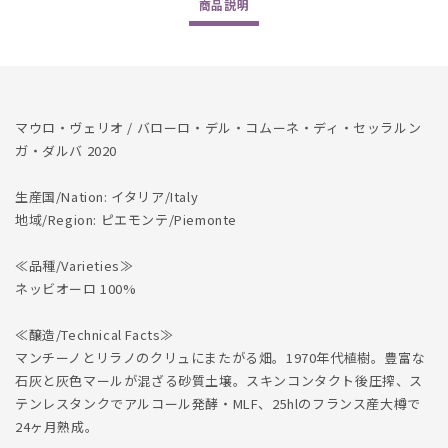
商品
説明
del
del
Comune
Comune
di
di
Serralunga
Serralunga
dʼAlba
dʼAlba
2019
2019
マウロ・ヴェリオ / バローロ・デル・コムーネ・ディ・セッラルン
ガ・ダルバ 2020
生産国/Nation: イタリア/Italy
地域/Region: ピエモンテ/Piemonte
≪品種/Varieties≫
ネッビオーロ 100%
≪醸造/Technical Facts≫
マンチーノとリラノのクリュにまたがる畑。1970年代植樹。豊富な
石灰と灰色マールが混ざる砂質土壌。スキンコンタクト後圧搾、ス
テンレスタンクでアルコール発酵・MLF、25hlのフランス産大樽で
24ヶ月熟成。