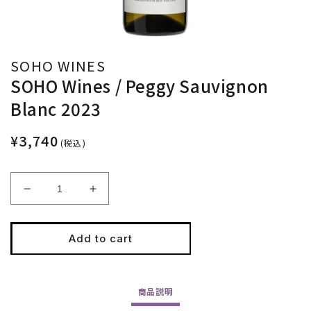
SOHO WINES
SOHO Wines / Peggy Sauvignon
Blanc 2023
¥3,740
(税込)
Decrease
Increase
quantity
quantity
for
for
SOHO
SOHO
Add to cart
Wines
Wines
/
/
Peggy
Peggy
商品
説明
Sauvignon
Sauvignon