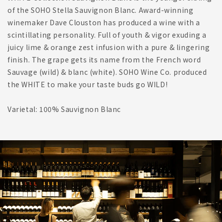
of the SOHO Stella Sauvignon Blanc. Award-winning
winemaker Dave Clouston has produced a wine with a
scintillating personality. Full of youth & vigor exuding a
juicy lime & orange zest infusion with a pure & lingering
finish. The grape gets its name from the French word
Sauvage (wild) & blanc (white). SOHO Wine Co. produced
the WHITE to make your taste buds go WILD!
Varietal: 100% Sauvignon Blanc