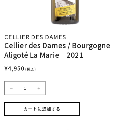
CELLIER DES DAMES
Cellier des Dames / Bourgogne
Aligoté La Marie 2021
¥4,950
(税込)
Cellier
Cellier
des
des
Dames
Dames
/
/
カートに追加する
Bourgogne
Bourgogne
Aligoté
Aligoté
La
La