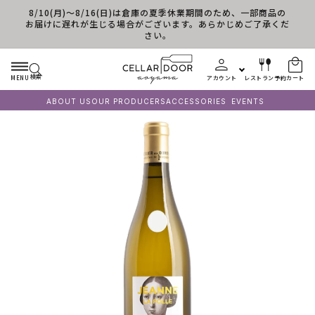
8/10(月)～8/16(日)は倉庫の夏季休業期間のため、一部商品の
コンテンツに進む
お届けに遅れが生じる場合がございます。あらかじめご了承くだ
さい。
検索
MENU
アカウント
レストラン予約
カート
ABOUT US
OUR PRODUCERS
ACCESSORIES
EVENTS