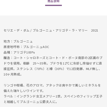
商品
説明
Marie
Marie
2021
2021
の
の
数
数
量
量
セリエ・デ・ダム / ブルゴーニュ・アリゴテ・ラ・マリー 2021
を
を
減
増
地方：ブルゴーニュ
ら
や
原産地呼称：ブルゴーニュAOC
す
す
品種：アリゴテ100%
醸造：コート・シャロネーズとコート・ド・ボーヌ南部の2区画のブ
ドウを使用。樹齢 25～35年。ブドウを12℃に冷却し除伷せずに直
接圧搾。ステンレス（70％）と樽（30％）で12日発酵、MLF無し、
10ヶ月熟成。
リンゴや柑橘、花のアロマ。アタックは爽やかで美しいミネラルを
備えた瑞々しいワインです。
ラベル：イングランド女王メアリー1世。スペインのフィリップ王子
と結婚してブルゴーニュ公爵夫人に。