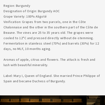
Region: Burgundy
Designation of Origin: Burgundy AOC
Grape Variety: 100% Aligoté
Vinification: Grapes from two parcels, one in the Côte
Chalonnaise and the other in the southern part of the Côte de
Beaune. The vines are 25 to 35 years old. The grapes were
cooled to 12°C and pressed directly without de-stemming.
Fermentation in stainless steel (70%) and barrels (30%) for 12
days, no MLF, 10 months aging.
Aromas of apple, citrus and flowers. The attack is fresh and
lush with beautiful minerality.
Label: Mary I, Queen of England. She married Prince Philippe of
Spain and became Duchess of Burgundy.