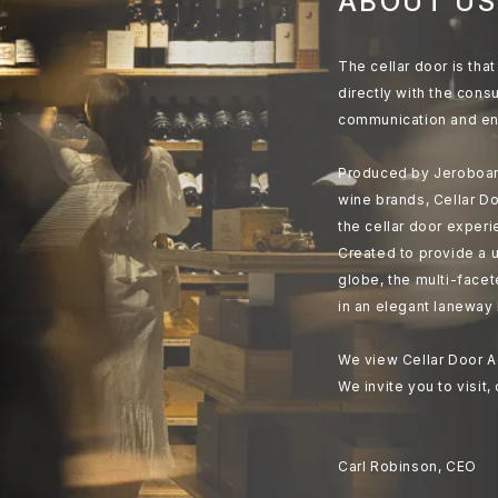
ABOUT US
The cellar door is th
directly with the cons
communication and en
Produced by Jeroboam
wine brands, Cellar Do
the cellar door experi
Created to provide a u
globe, the multi-face
in an elegant laneway 
We view Cellar Door A
We invite you to visit,
Carl Robinson, CEO