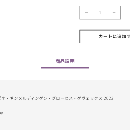
A.
A.
Christmann
Christ
/
/
Meerspinne
Meersp
カートに追加
Gimmeldingen
Gimme
Riesling
Rieslin
Grosses
Gross
Gewachs
Gewac
商品
説明
2023
2023
の
の
数
数
量
量
を
を
ピネ・ギンメルディンゲン・グローセス・ゲヴェックス 2023
減
増
ら
や
す
す
ny