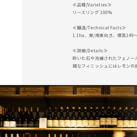
≪品種/Varieties≫
リースリング 100%
≪醸造/Technical Facts≫
1.1ha、東/南東向き、標高1
≪詳細/Details≫
砕いた石や洗練されたフェノー
雑なフィニッシュにはレモンの