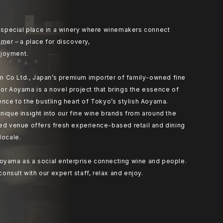
at special place in a winery where winemakers connect
umer – a place for discovery,
joyment.
 Co Ltd., Japan’s premium importer of family-owned fine
or Aoyama is a novel project that brings the essence of
ence to the bustling heart of Tokyo’s stylish Aoyama.
nique insight into our fine wine brands from around the
ted venue offers fresh experience-based retail and dining
locale.
oyama as a social enterprise connecting wine and people.
 consult with our expert staff, relax and enjoy.