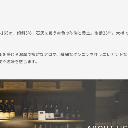
49～165m、傾斜5%、石灰を覆う赤色の砂岩と黄土。樹齢26年。大樽
ルを感じる濃厚で複雑なアロマ。繊細なタンニンを伴うエレガントな
皮や塩味を感じます。