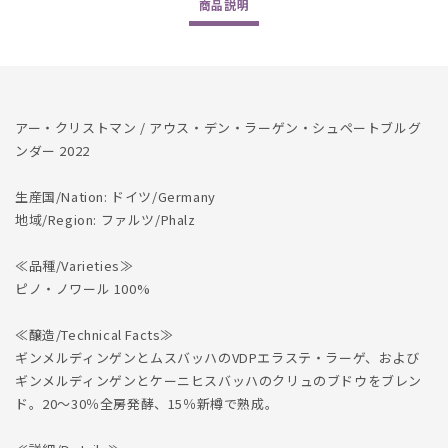
商品
説明
2022
2022
の
の
数
数
量
量
を
を
アー・クリストマン / アウス・デン・ラーゲン・シュペートブルグ
減
増
ンダー 2022
ら
や
す
す
生産国/Nation: ドイツ/Germany
地域/Region: ファルツ/Phalz
≪品種/Varieties≫
ピノ・ノワール 100%
≪醸造/Technical Facts≫
ギンメルディンゲンとムスバッハのVDPエラステ・ラーゲ、および
ギンメルディンゲンとケーニヒスバッハのクリュのブドウをブレン
ド。20～30％全房発酵、15％新樽で熟成。