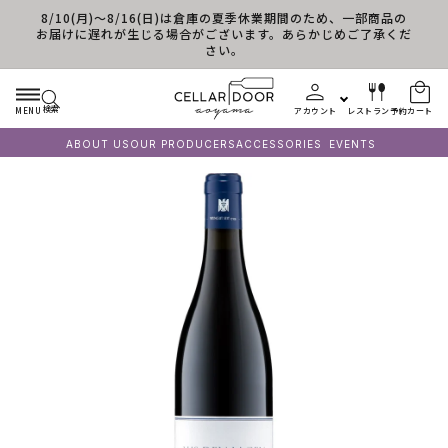
8/10(月)～8/16(日)は倉庫の夏季休業期間のため、一部商品の
コンテンツに進む
お届けに遅れが生じる場合がございます。あらかじめご了承くだ
さい。
検索
MENU
アカウント
レストラン予約
カート
ABOUT US
OUR PRODUCERS
ACCESSORIES
EVENTS