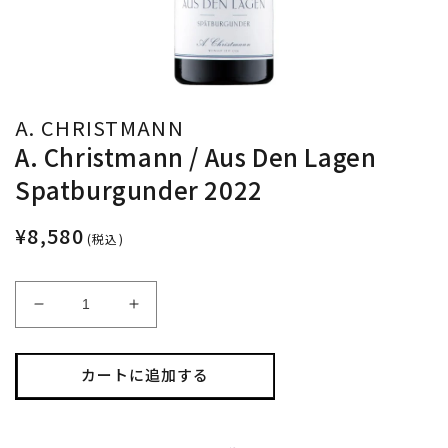
A. CHRISTMANN
A. Christmann / Aus Den Lagen
Spatburgunder 2022
¥8,580
(税込)
A.
A.
Christmann
Christmann
/
/
Aus
Aus
カートに追加する
Den
Den
Lagen
Lagen
Spatburgunder
Spatburgunder