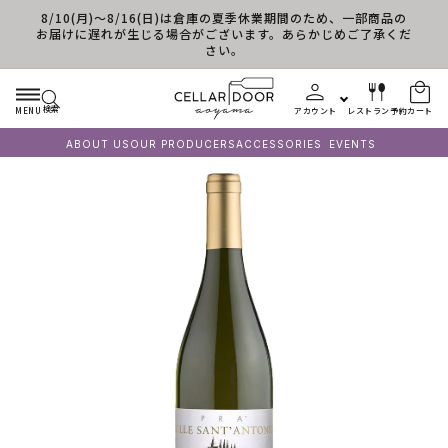
8/10(月)～8/16(日)は倉庫の夏季休業期間のため、一部商品の
コンテンツに進む
お届けに遅れが生じる場合がございます。あらかじめご了承くだ
さい。
検索
MENU
アカウント
レストラン予約
カート
ABOUT US
OUR PRODUCERS
ACCESSORIES
EVENTS