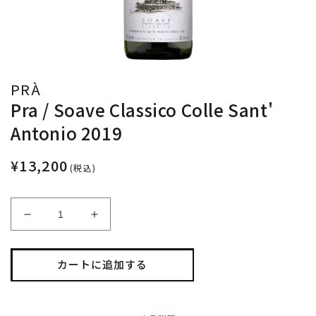
PRÀ
Pra / Soave Classico Colle Sant'
Antonio 2019
¥13,200
(税込)
Pra
Pra
/
/
Soave
Soave
Classico
Classico
カートに追加する
Colle
Colle
Sant&#39;
Sant&#39;
Antonio
Antonio