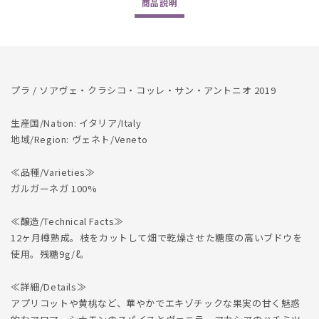
商品
説明
2019
2019
の
の
数
数
量
量
を
を
プラ / ソアヴェ・クラシコ・コッレ・サン・アントニオ 2019
減
増
ら
や
生産国/Nation: イタリア/Italy
す
す
地域/Region: ヴェネト/Veneto
≪品種/Varieties≫
ガルガーネガ 100%
≪醸造/Technical Facts≫
12ヶ月樽熟成。枝をカットして畑で乾燥させた糖度の高いブドウを
使用。残糖9g/ℓ。
≪詳細/Details≫
アプリコットや黄桃など、華やかでエキゾチックな果実の甘く魅惑