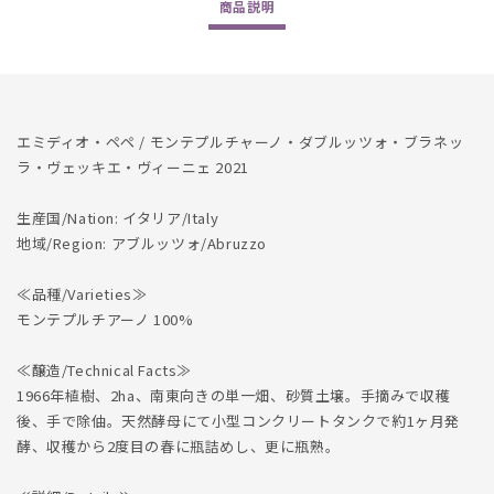
商品
説明
Vigne
Vigne
2021
2021
の
の
数
数
量
量
エミディオ・ペペ / モンテプルチャーノ・ダブルッツォ・ブラネッ
を
を
ラ・ヴェッキエ・ヴィーニェ 2021
減
増
ら
や
生産国/Nation: イタリア/Italy
す
す
地域/Region: アブルッツォ/Abruzzo
≪品種/Varieties≫
モンテプルチアーノ 100%
≪醸造/Technical Facts≫
1966年植樹、2ha、南東向きの単一畑、砂質土壌。手摘みで収穫
後、手で除伷。天然酵母にて小型コンクリートタンクで約1ヶ月発
酵、収穫から2度目の春に瓶詰めし、更に瓶熟。