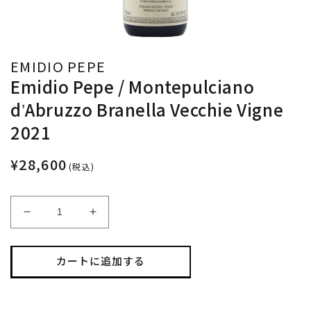
EMIDIO PEPE
Emidio Pepe / Montepulciano
dʼAbruzzo Branella Vecchie Vigne
2021
¥28,600
(税込)
Emidio
Emidio
Pepe
Pepe
/
/
Montepulciano
Montepulciano
カートに追加する
dʼAbruzzo
dʼAbruzzo
Branella
Branella
Vecchie
Vecchie