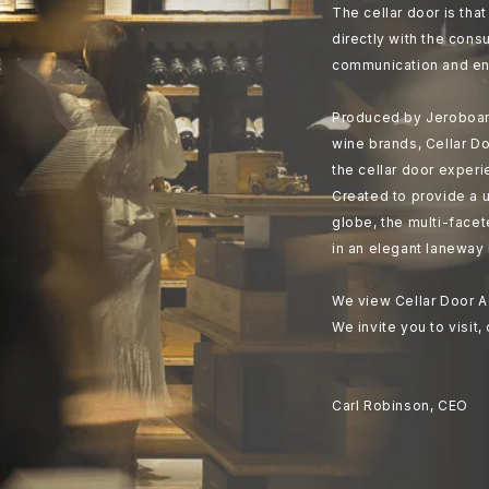
The cellar door is th
directly with the cons
communication and en
Produced by Jeroboam
wine brands, Cellar Do
the cellar door experi
Created to provide a u
globe, the multi-face
in an elegant laneway 
We view Cellar Door A
We invite you to visit,
Carl Robinson, CEO