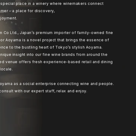
at special place in a winery where winemakers connect
umer – a place for discovery,
joyment.
 Co Ltd., Japan’s premium importer of family-owned fine
or Aoyama is a novel project that brings the essence of
ence to the bustling heart of Tokyo’s stylish Aoyama.
nique insight into our fine wine brands from around the
ted venue offers fresh experience-based retail and dining
locale.
oyama as a social enterprise connecting wine and people.
 consult with our expert staff, relax and enjoy.