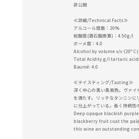
非公開
≪詳細/Technical Facts≫
アルコール度数：20%
総酸度(酒石酸換算)：4.50g/l
ボーメ度：4.0
Alcohol by volume v/v (20º C
Total Acidity g/l tartaric acid
Baumé: 4.0
≪テイスティング/Tasting≫
深く中心の黒い黒紫色。ヴァイ
を満たす。リッチなタンニンに
に仕上がっている。長く持続性
Deep opaque blackish purple c
blackberry fruit coat the pal
this wine an outstanding comp