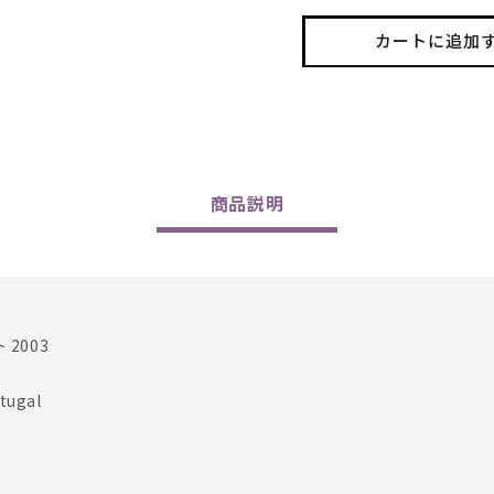
Vintage
Vintag
Port
Port
カートに追加
2003
2003
の
の
数
数
量
量
を
を
減
増
商品
説明
ら
や
す
す
2003
ugal