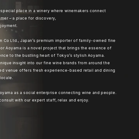
at special place in a winery where winemakers connect
umer – a place for discovery,
joyment.
 Co Ltd., Japan’s premium importer of family-owned fine
or Aoyama is a novel project that brings the essence of
ence to the bustling heart of Tokyo’s stylish Aoyama.
nique insight into our fine wine brands from around the
ted venue offers fresh experience-based retail and dining
locale.
oyama as a social enterprise connecting wine and people.
 consult with our expert staff, relax and enjoy.