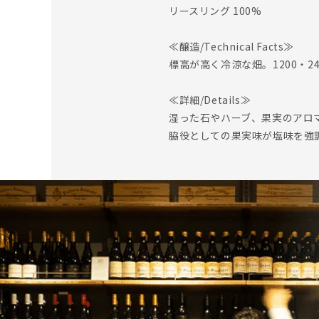
リースリング 100%
≪醸造/Technical Facts≫
標高が高く冷涼な畑。1200・2
≪詳細/Details≫
湿った石やハーブ、果実のアロ
脇役としての果実味が塩味を強