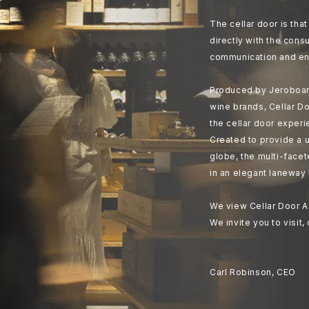
The cellar door is th
directly with the cons
communication and en
Produced by Jeroboam
wine brands, Cellar Do
the cellar door experi
Created to provide a u
globe, the multi-face
in an elegant laneway 
We view Cellar Door A
We invite you to visit,
Carl Robinson, CEO