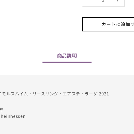
Battenfeld
Battenf
Spanier
Spanie
/
/
Molsheim
Molsh
カートに追加
Riesling
Rieslin
Erste
Erste
Lage
Lage
2021
2021
の
の
商品
説明
数
数
量
量
を
を
減
増
ら
や
 モルスハイム・リースリング・エアステ・ラーゲ 2021
す
す
ny
einhessen