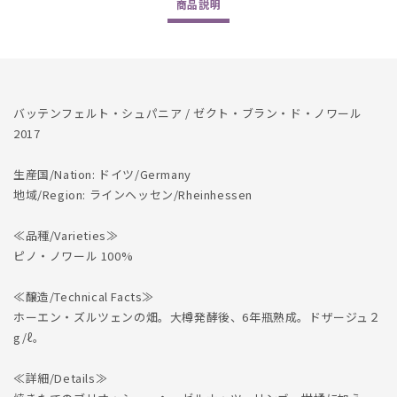
商品
説明
2017
2017
の
の
数
数
量
量
を
を
バッテンフェルト・シュパニア / ゼクト・ブラン・ド・ノワール
減
増
2017
ら
や
す
す
生産国/Nation: ドイツ/Germany
地域/Region: ラインヘッセン/Rheinhessen
≪品種/Varieties≫
ピノ・ノワール 100%
≪醸造/Technical Facts≫
ホーエン・ズルツェンの畑。大樽発酵後、6年瓶熟成。ドザージュ２
g/ℓ。
≪詳細/Details≫