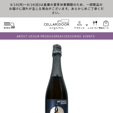
8/10(月)～8/16(日)は倉庫の夏季休業期間のため、一部商品の
コンテンツに進む
お届けに遅れが生じる場合がございます。あらかじめご了承くだ
さい。
検索
MENU
アカウント
レストラン予約
カート
ABOUT US
OUR PRODUCERS
ACCESSORIES
EVENTS