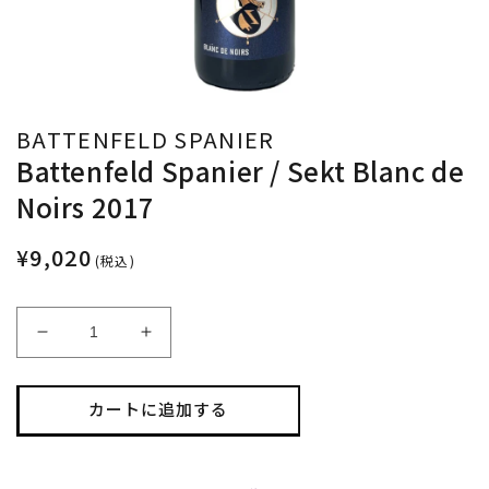
BATTENFELD SPANIER
Battenfeld Spanier / Sekt Blanc de
Noirs 2017
¥9,020
(税込)
Battenfeld
Battenfeld
Spanier
Spanier
/
/
Sekt
Sekt
カートに追加する
Blanc
Blanc
de
de
Noirs
Noirs