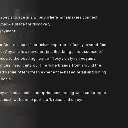
at special place in a winery where winemakers connect
umer – a place for discovery,
joyment.
 Co Ltd., Japan’s premium importer of family-owned fine
or Aoyama is a novel project that brings the essence of
ence to the bustling heart of Tokyo’s stylish Aoyama.
nique insight into our fine wine brands from around the
ted venue offers fresh experience-based retail and dining
locale.
oyama as a social enterprise connecting wine and people.
 consult with our expert staff, relax and enjoy.