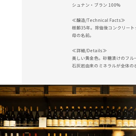
シュナン・ブラン 100%
≪醸造/Technical Facts≫
樹齢35年。除伷後コンクリート
母の名前。
≪詳細/Details≫
美しい黄金色。砂糖漬けのフル
石灰岩由来のミネラルが全体の