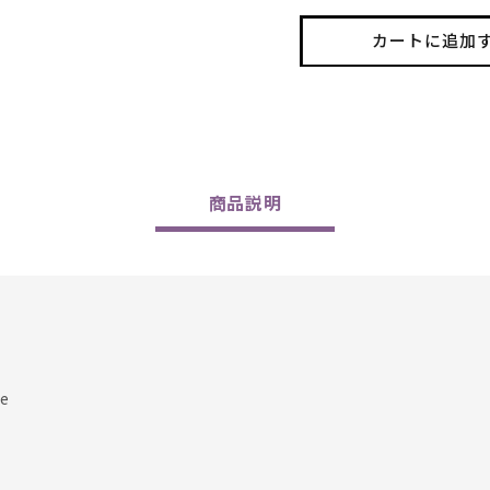
/
/
Ida
Ida
カートに追加
2019
2019
の
の
数
数
量
量
を
を
減
増
商品
説明
ら
や
す
す
e