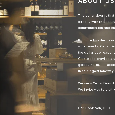
ABOUT US
The cellar door is th
directly with the cons
communication and en
Produced by Jeroboam
wine brands, Cellar Do
the cellar door experi
Created to provide a u
globe, the multi-face
in an elegant laneway 
We view Cellar Door A
We invite you to visit,
Carl Robinson, CEO