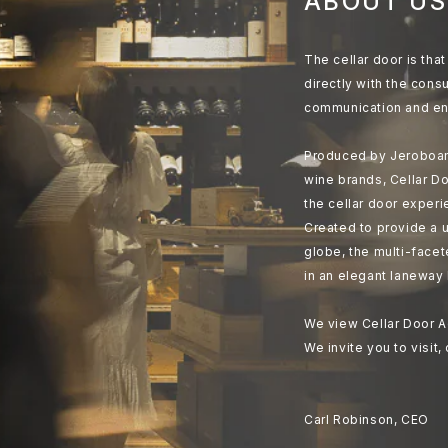
ABOUT US
The cellar door is th
directly with the cons
communication and en
Produced by Jeroboam
wine brands, Cellar Do
the cellar door experi
Created to provide a u
globe, the multi-face
in an elegant laneway 
We view Cellar Door A
We invite you to visit,
Carl Robinson, CEO