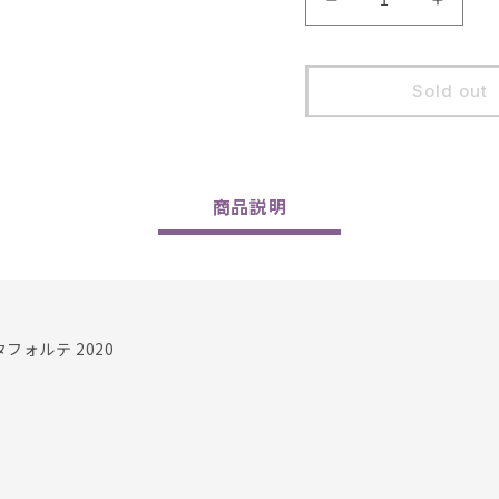
Decrease
Increa
quantity
quantit
for
for
Pra
Pra
Sold out
/
/
Soave
Soave
Classico
Classi
Staforte
Stafort
2020
2020
商品
説明
フォルテ 2020