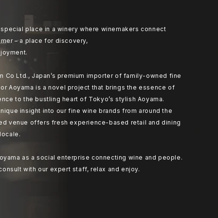
at special place in a winery where winemakers connect
umer – a place for discovery,
joyment.
 Co Ltd., Japan’s premium importer of family-owned fine
or Aoyama is a novel project that brings the essence of
ence to the bustling heart of Tokyo’s stylish Aoyama.
nique insight into our fine wine brands from around the
ted venue offers fresh experience-based retail and dining
locale.
oyama as a social enterprise connecting wine and people.
 consult with our expert staff, relax and enjoy.