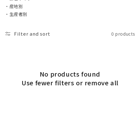
・
産地別
o
・
生産者別
n
:
Filter and sort
0 products
No products found
Use fewer filters or
remove all