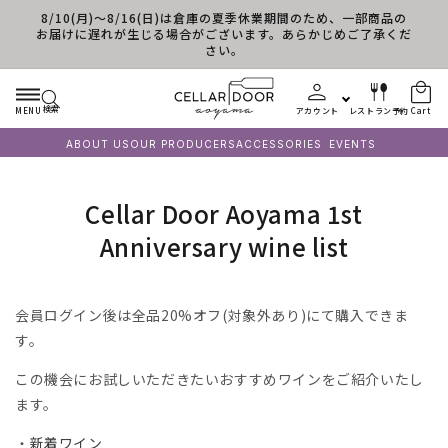
8/10(月)～8/16(日)は倉庫の夏季休業期間のため、一部商品の
Skip to content
お届けに遅れが生じる場合がございます。あらかじめご了承くだ
さい。
検索
MENU
アカウント
レストラン予約
Cart
ABOUT US
OUR PRODUCERS
ACCESSORIES
EVENTS
C
Cellar Door Aoyama 1st
o
Anniversary wine list
l
l
会員ログイン後は全品20%オフ(対象外あり)にて購入できま
e
す。
c
この機会にお試しいただきたいおすすめワインをご紹介いたし
t
ます。
i
・
新着ワイン