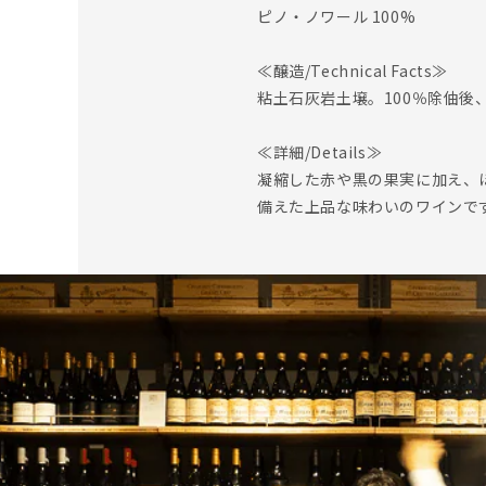
ピノ・ノワール 100%
≪醸造/Technical Facts≫
粘土石灰岩土壌。100％除伷後
≪詳細/Details≫
凝縮した赤や黒の果実に加え、
備えた上品な味わいのワインで