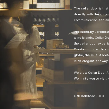
The cellar door is th
directly with the cons
communication and en
Produced by Jeroboam
wine brands, Cellar Do
the cellar door experi
Created to provide a u
globe, the multi-face
in an elegant laneway 
We view Cellar Door A
We invite you to visit,
Carl Robinson, CEO