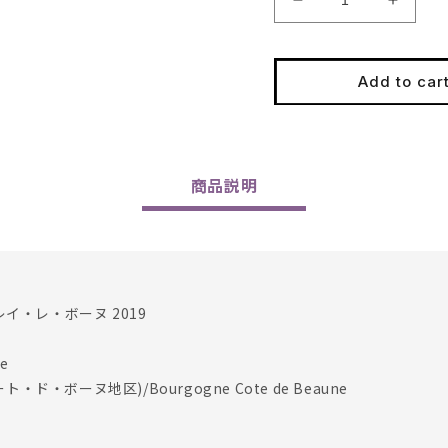
Decrease
Increa
quantity
quantit
for
for
Clarisse
Clariss
Add to car
de
de
Suremain
Surem
/
/
Chorey
Chore
Les
Les
商品
説明
Beaune
Beaun
2019
2019
イ・レ・ボーヌ 2019
e
ト・ド・ボーヌ地区)/Bourgogne Cote de Beaune