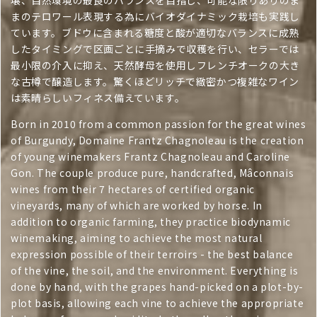
t
壌、自然環境の最良のバランスを目指し、可能な限りありのま
まのテロワール表現する為にバイオダイナミック栽培も実践し
i
ています。ブドウに含まれる糖度と酸が適切なバランスに成熟
o
したタイミングで区画ごとに手摘みで収穫を行い、セラーでは
最小限の介入に抑え、天然酵母を使用しフレンチオークの大き
n
な古樽で醸造します。驚くほどリッチで緻密かつ複雑なワイン
:
は素晴らしいフィネス備えています。
Born in 2010 from a common passion for the great wines
of Burgundy, Domaine Frantz Chagnoleau is the creation
of young winemakers Frantz Chagnoleau and Caroline
Gon. The couple produce pure, handcrafted, Mâconnais
wines from their 7 hectares of certified organic
vineyards, many of which are worked by horse. In
addition to organic farming, they practice biodynamic
winemaking, aiming to achieve the most natural
expression possible of their terroirs - the best balance
of the vine, the soil, and the environment. Everything is
done by hand, with the grapes hand-picked on a plot-by-
plot basis, allowing each vine to achieve the appropriate