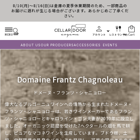
8/10(月)～8/16(日)は倉庫の夏季休業期間のため、一部商品の
Skip to content
お届けに遅れが生じる場合がございます。あらかじめご了承くだ
さい。
検索
MENU
アカウント
レストラン予約
Cart
ABOUT US
OUR PRODUCERS
ACCESSORIES
EVENTS
C
Domaine Frantz Chagnoleau
o
ドメーヌ・フランツ・シャニョロー
l
偉大なるブルゴーニュワインへの情熱から生まれたドメーヌ・
l
フランツ・シャニョローは、若きワインメーカーであるフラン
e
ツ・シャニョローとキャロライン・ゴン夫妻が
2010
年に設立し
ました。オーガニック認証を受けた
7
ヘクタールの畑を馬で耕
c
し、ピュアなマコネワインを生産しています。ブドウ樹、土