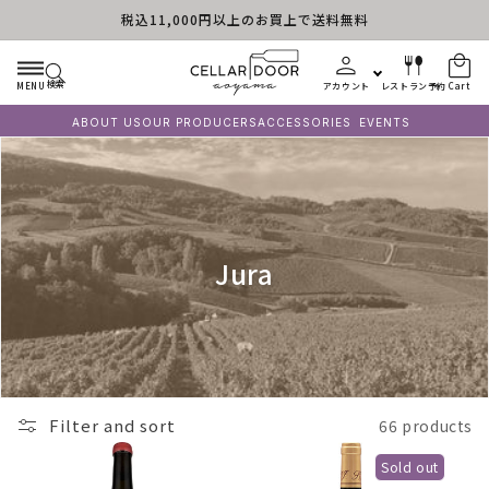
税込11,000円以上のお買上で送料無料
Skip to content
検索
MENU
アカウント
レストラン予約
Cart
ABOUT US
OUR PRODUCERS
ACCESSORIES
EVENTS
C
Jura
o
l
l
e
Filter and sort
66 products
c
Sold out
t