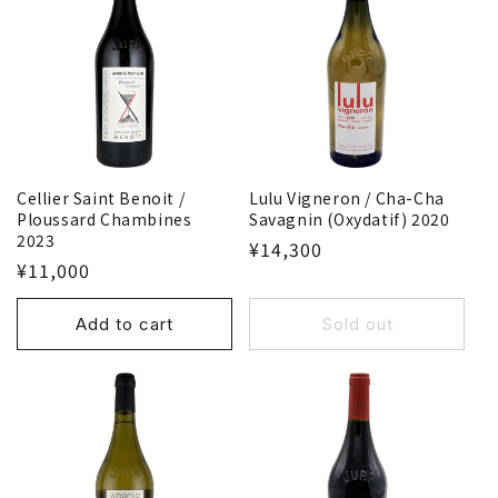
i
o
n
:
Lulu Vigneron / Cha-Cha
Cellier Saint Benoit /
Savagnin (Oxydatif) 2020
Ploussard Chambines
2023
¥14,300
¥11,000
Add to cart
Sold out