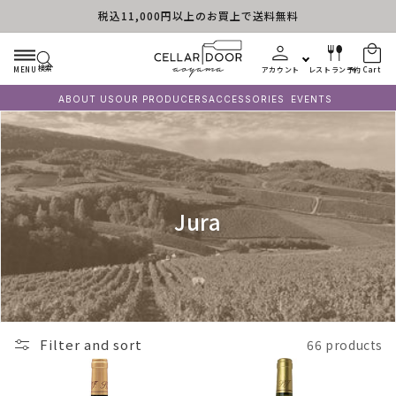
税込11,000円以上のお買上で送料無料
Skip to content
検索
MENU
アカウント
レストラン予約
Cart
ABOUT US
OUR PRODUCERS
ACCESSORIES
EVENTS
C
Jura
o
l
l
e
Filter and sort
66 products
c
t