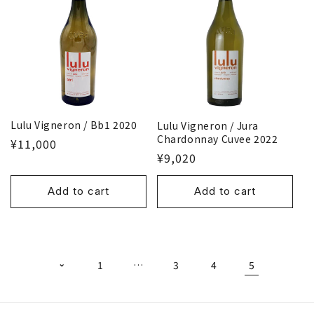
i
o
n
:
Lulu Vigneron / Bb1 2020
Lulu Vigneron / Jura
Chardonnay Cuvee 2022
¥11,000
¥9,020
Add to cart
Add to cart
1
…
3
4
5