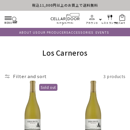
税込11,000円以上のお買上で送料無料
Skip to content
検索
MENU
アカウント
レストラン予約
Cart
ABOUT US
OUR PRODUCERS
ACCESSORIES
EVENTS
C
Los Carneros
o
l
Filter and sort
3 products
l
Sold out
e
c
t
i
o