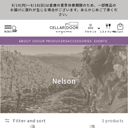
8/10(月)～8/16(日)は倉庫の夏季休業期間のため、一部商品の
Skip to content
お届けに遅れが生じる場合がございます。あらかじめご了承くだ
さい。
検索
MENU
アカウント
レストラン予約
Cart
ABOUT US
OUR PRODUCERS
ACCESSORIES
EVENTS
C
Nelson
o
l
l
e
Filter and sort
3 products
c