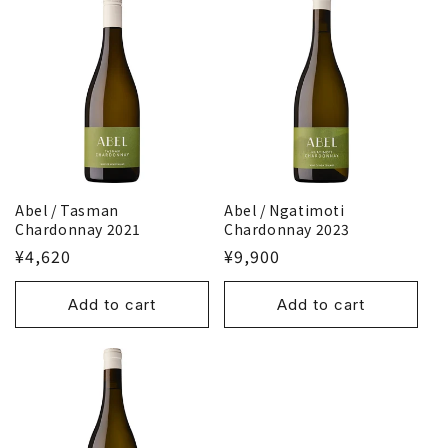
t
i
o
n
:
Abel / Tasman
Abel / Ngatimoti
Chardonnay 2021
Chardonnay 2023
¥4,620
¥9,900
Add to cart
Add to cart