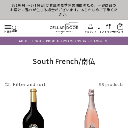
8/10(月)～8/16(日)は倉庫の夏季休業期間のため、一部商品の
Skip to content
お届けに遅れが生じる場合がございます。あらかじめご了承くだ
さい。
検索
MENU
アカウント
レストラン予約
Cart
ABOUT US
OUR PRODUCERS
ACCESSORIES
EVENTS
C
South French/南仏
o
l
Filter and sort
98 products
l
e
c
t
i