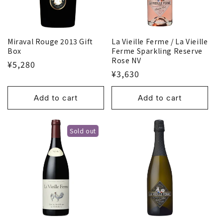
o
n
Miraval Rouge 2013 Gift
La Vieille Ferme / La Vieille
:
Box
Ferme Sparkling Reserve
Rose NV
¥5,280
¥3,630
Add to cart
Add to cart
Sold out