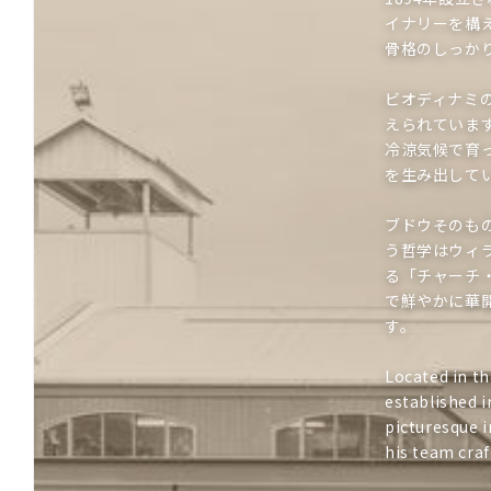
イナリーを構
骨格のしっか
ビオディナミ
えられていま
冷涼気候で育
を生み出して
ブドウそのも
う哲学はウィ
る「チャーチ
で鮮やかに華
す。
Located in th
established i
picturesque i
his team craf