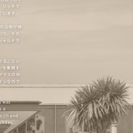
、リッチで
ています。
種の古樹が植
おり、その
シャルドネ
せる」とい
ーを象徴す
グラスの中
インなので
s was
s a
Smith and
whites.