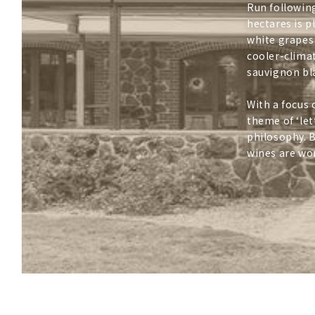
Run followin
hectares is p
white grapes 
cooler-clima
sauvignon bla
With a focus 
theme of ‘let
philosophy. B
wines are won