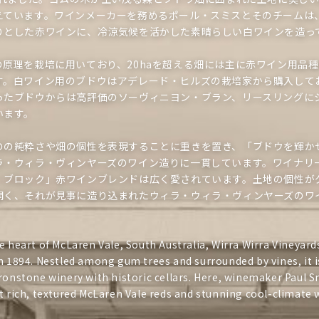
e
えています。ワインメーカーを務めるポール・スミスとそのチームは
りとした赤ワインに、冷涼気候を活かした素晴らしい白ワインを造っ
c
t
の原理を栽培に用いており、20haを超える畑には主に赤ワイン用品
す。白ワイン用のブドウはアデレード・ヒルズの栽培家から購入して
i
ったブドウからは高評価のソーヴィニヨン・ブラン、リースリングに
o
います。
n
のの純粋さや畑の個性を表現することに重きを置き、「ブドウを輝か
:
ラ・ウィラ・ヴィンヤーズのワイン造りに一貫しています。ワイナリ
・ブロック」赤ワインブレンドは広く愛されています。土地の個性が
開く、それが見事に造り込まれたウィラ・ウィラ・ヴィンヤーズのワ
e heart of McLaren Vale, South Australia, Wirra Wirra Vineyard
n 1894. Nestled among gum trees and surrounded by vines, it i
ronstone winery with historic cellars. Here, winemaker Paul 
t rich, textured McLaren Vale reds and stunning cool-climate 