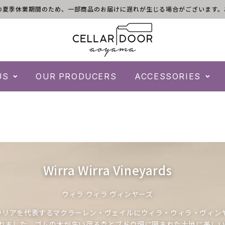
)は倉庫の夏季休業期間のため、一部商品のお届けに遅れが生じる場合がございま
US
OUR PRODUCERS
ACCESSORIES
C
Wirra Wirra Vineyards
o
ウィラ ウィラ ヴィンヤーズ
l
ラリアを代表するマクラーレン・ヴェイルにウィラ・ウィラ・ヴィン
l
立されました。ゴムの木が生い茂る森とブドウ畑に囲まれた土地に美し