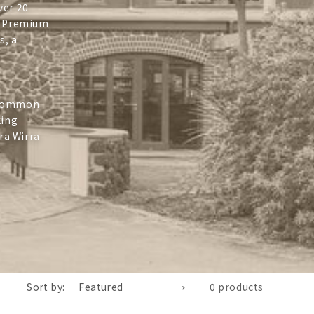
ver 20
s. Premium
s, a
a common
king
ra Wirra
Sort by:
0 products