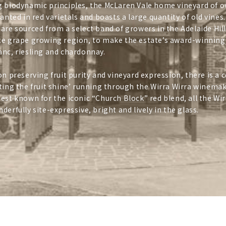
g biodynamic principles, the McLaren Vale home vineyard of o
lanted in red varietals and boasts a large quantity of old vine
are sourced from a select band of growers in the Adelaide Hill
te grape growing region, to make the estate’s award-winning
nc, riesling and chardonnay.
on preserving fruit purity and vineyard expression, there is 
ting the fruit shine’ running through the Wirra Wirra winema
est known for the iconic “Church Block” red blend, all the Wir
derfully site-expressive, bright and lively in the glass.