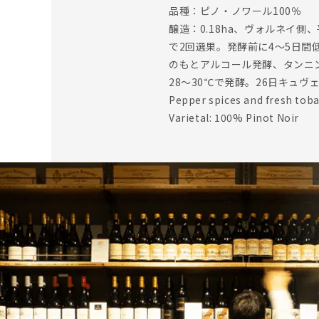
品種：ピノ・ノワール100％
醸造：0.18ha、ヴォルネイ側
で2回選果。発酵前に4～5日間
のもとアルコール発酵、タンニ
28～30℃で発酵。26日キュヴ
Pepper spices and fresh toba
Varietal: 100% Pinot Noir