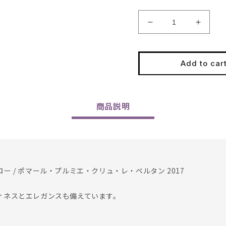
Decrease
Increa
quantity
quantit
for
for
Domaine
Domai
Add to car
Huber-
Huber-
Verdereau
Verder
/
/
Pommard
Pomma
商品
説明
1er
1er
Cru
Cru
Les
Les
Bertins
Bertins
2017
2017
 / ポマール・プルミエ・クリュ・レ・ベルタン 2017
ィネスとエレガンスも備えています。