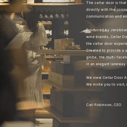
The cellar door is th
directly with the cons
communication and en
Produced by Jeroboam
wine brands, Cellar Do
the cellar door experi
Created to provide a u
globe, the multi-face
in an elegant laneway 
We view Cellar Door A
We invite you to visit,
Carl Robinson, CEO