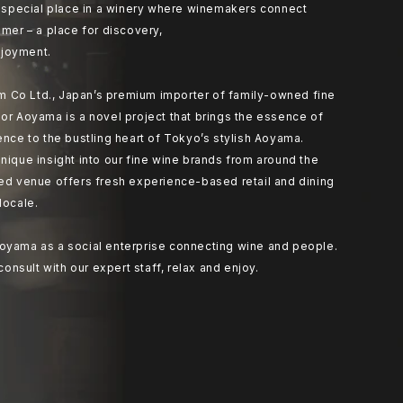
at special place in a winery where winemakers connect
umer – a place for discovery,
joyment.
 Co Ltd., Japan’s premium importer of family-owned fine
or Aoyama is a novel project that brings the essence of
ence to the bustling heart of Tokyo’s stylish Aoyama.
nique insight into our fine wine brands from around the
ted venue offers fresh experience-based retail and dining
locale.
oyama as a social enterprise connecting wine and people.
 consult with our expert staff, relax and enjoy.